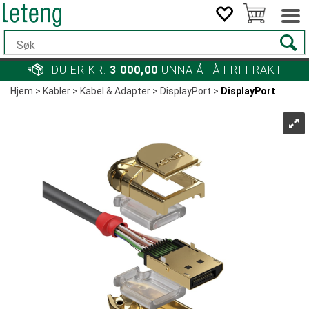
DU ER KR.
3 000,00
UNNA Å FÅ FRI FRAKT
Hjem
>
Kabler
>
Kabel & Adapter
>
DisplayPort
>
DisplayPort