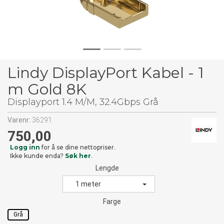
Lindy DisplayPort Kabel - 1
m Gold 8K
Displayport 1.4 M/M, 32.4Gbps Grå
Varenr:
36291
750,00
Logg inn
for å se dine nettopriser.
Ikke kunde enda?
Søk her
.
Lengde
1 meter
Farge
Grå