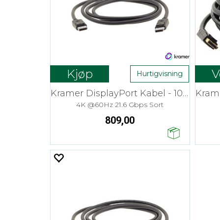
Kjøp
V
Hurtigvisning
Kramer DisplayPort Kabel - 10,7 m
4K @60Hz 21.6 Gbps Sort
809,00