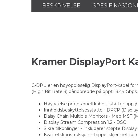
BESKRIVELSE
SPESIFIKASJON
Kramer DisplayPort 
C-DPU er en høyoppløselig DisplayPort-kabel for 
(High Bit Rate 3) båndbredde på opptil 32.4 Gbps
Høy ytelse profesjonell kabel - støtter opp
Innholdsbeskyttelsesstøtte - DPCP (Displa
Daisy Chain Multiple Monitors - Med MST (M
Display Stream Compression 1.2 - DSC
Sikre tilkoblinger - Inkluderer støpte Displ
Kvalitetskonstruksjon - Trippel skjermet fo