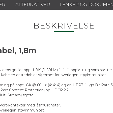
ER
ALTERNATIVER
LENKER OG DOKUME
BESKRIVELSE
Kabel, 1,8m
videosignaler opp til 8K @ 60Hz (4: 4: 4) oppløsning som støtte
. Kabelen er tredoblet skjermet for overlegen støyimmunitet.
løsning på opptil 8K @ 60Hz (4: 4: 4) og en HBR3 (High Bit Rate 
yPort Content Protection) og HDCP 2.2.
ulti-Stream) støtte.
ayPort-kontakter med låsmuligheter.
r overlegen støyimmunitet.