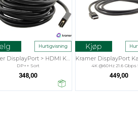
elg
Kjøp
Hurtigvisning
Hur
Kramer DisplayPort > HDMI Kabel
DP++ Sort
4K @60Hz 21.6 Gbps 
348,00
449,00