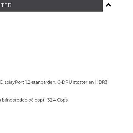
NTER
r DisplayPort 1.2-standarden. C-DPU støtter en HBR3
3) båndbredde på opptil 32.4 Gbps.