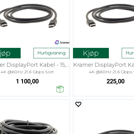
jøp
Kjøp
Hurtigvisning
Hur
Kramer DisplayPort Kabel - 15,2 m
4K @60Hz 21.6 Gbps Sort
4K @60Hz 21.6 Gbps 
1 100,00
225,00