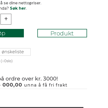
 å se dine nettopriser.
enda?
Søk her
.
+
øp
Produkt
 ønskeliste
(
i Oslo)
på ordre over kr. 3000!
3 000,00
unna å få fri frakt