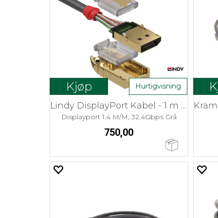
Kjøp
K
Hurtigvisning
Lindy DisplayPort Kabel - 1 m Gold 8K
Displayport 1.4 M/M, 32.4Gbps Grå
750,00