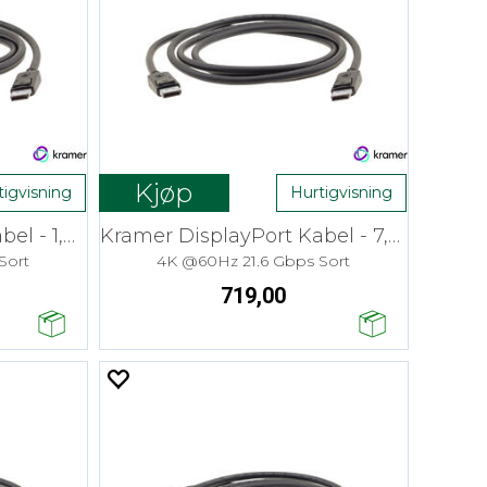
Kjøp
tigvisning
Hurtigvisning
Kramer DisplayPort Kabel - 1,8 m
Kramer DisplayPort Kabel - 7,6 m
Sort
4K @60Hz 21.6 Gbps Sort
719,00