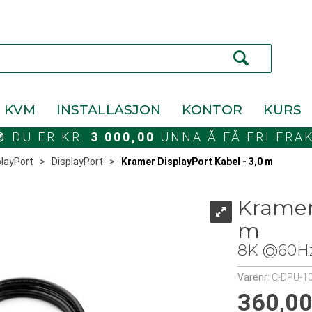
KVM
INSTALLASJON
KONTOR
KURS
DU ER KR.
3 000,00
UNNA Å FÅ FRI FRA
playPort
>
DisplayPort
>
Kramer DisplayPort Kabel - 3,0 m
Kramer 
m
8K @60Hz
Varenr:
C-DPU-1
360,0