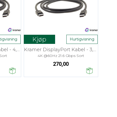
Kjøp
tigvisning
Hurtigvisning
Kramer DisplayPort Kabel - 4,6 m
Kramer DisplayPort Kabel - 3,0 m
Sort
4K @60Hz 21.6 Gbps Sort
270,00