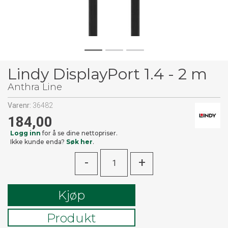
Lindy DisplayPort 1.4 - 2 m
Anthra Line
Varenr:
36482
184,00
Logg inn
for å se dine nettopriser.
Ikke kunde enda?
Søk her
.
-
+
Kjøp
Produkt