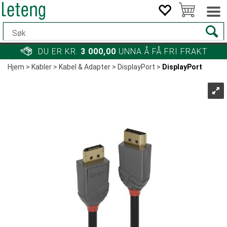
DU ER KR.
3 000,00
UNNA Å FÅ FRI FRAKT
Hjem
>
Kabler
>
Kabel & Adapter
>
DisplayPort
>
DisplayPort