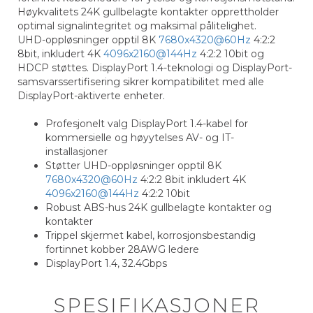
Høykvalitets 24K gullbelagte kontakter opprettholder
optimal signalintegritet og maksimal pålitelighet.
UHD-oppløsninger opptil 8K
7680x4320@60Hz
4:2:2
8bit, inkludert 4K
4096x2160@144Hz
4:2:2 10bit og
HDCP støttes. DisplayPort 1.4-teknologi og DisplayPort-
samsvarssertifisering sikrer kompatibilitet med alle
DisplayPort-aktiverte enheter.
Profesjonelt valg DisplayPort 1.4-kabel for
kommersielle og høyytelses AV- og IT-
installasjoner
Støtter UHD-oppløsninger opptil 8K
7680x4320@60Hz
4:2:2 8bit inkludert 4K
4096x2160@144Hz
4:2:2 10bit
Robust ABS-hus 24K gullbelagte kontakter og
kontakter
Trippel skjermet kabel, korrosjonsbestandig
fortinnet kobber 28AWG ledere
DisplayPort 1.4, 32.4Gbps
SPESIFIKASJONER