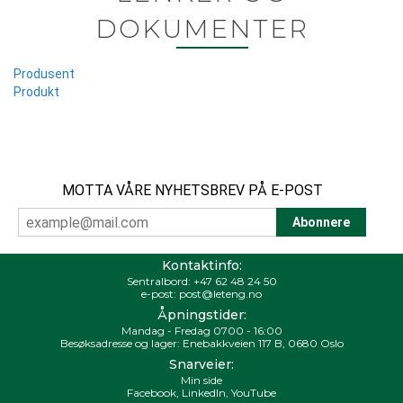
DOKUMENTER
Produsent
Produkt
MOTTA VÅRE NYHETSBREV PÅ E-POST
Kontaktinfo:
Sentralbord:
+47 62 48 24 50
e-post:
post@leteng.no
Åpningstider:
Mandag - Fredag 0700 - 16:00
Besøksadresse og lager: Enebakkveien 117 B, 0680 Oslo
Snarveier:
Min side
Facebook
,
LinkedIn
,
YouTube