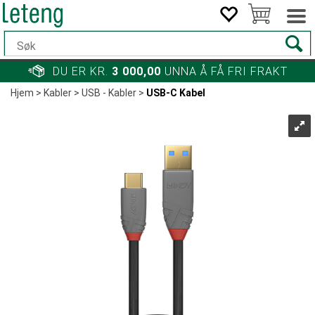
DU ER KR.
3 000,00
UNNA Å FÅ FRI FRAKT
Hjem
>
Kabler
>
USB - Kabler
>
USB-C Kabel