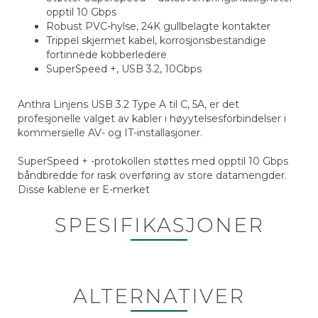
opptil 10 Gbps
Robust PVC-hylse, 24K gullbelagte kontakter
Trippel skjermet kabel, korrosjonsbestandige
fortinnede kobberledere
SuperSpeed +, USB 3.2, 10Gbps
Anthra Linjens USB 3.2 Type A til C, 5A, er det
profesjonelle valget av kabler i høyytelsesforbindelser i
kommersielle AV- og IT-installasjoner.
SuperSpeed + -protokollen støttes med opptil 10 Gbps
båndbredde for rask overføring av store datamengder.
Disse kablene er E-merket
SPESIFIKASJONER
ALTERNATIVER