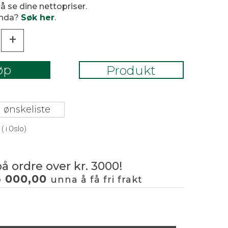
 å se dine nettopriser.
enda?
Søk her
.
+
øp
Produkt
 ønskeliste
(
i Oslo)
på ordre over kr. 3000!
3 000,00
unna å få fri frakt