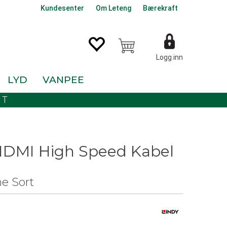
Kundesenter
Om Leteng
Bærekraft
Logg inn
LYD
VANPEE
KT
HDMI High Speed Kabel
ne Sort
0