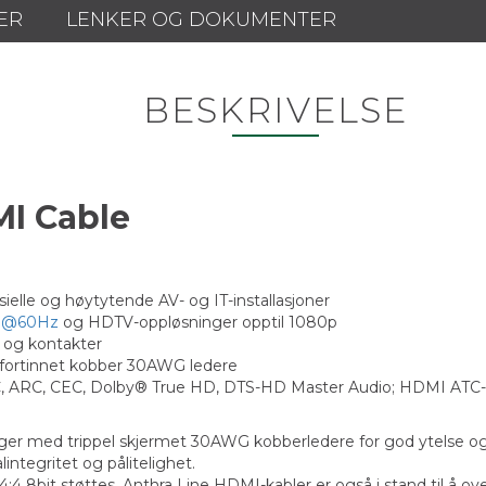
ER
LENKER OG DOKUMENTER
BESKRIVELSE
DMI Cable
lle og høytytende AV- og IT-installasjoner
0@60Hz
og HDTV-oppløsninger opptil 1080p
 og kontakter
g fortinnet kobber 30AWG ledere
, ARC, CEC, Dolby® True HD, DTS-HD Master Audio; HDMI ATC-sert
inger med trippel skjermet 30AWG kobberledere for god ytelse o
integritet og pålitelighet.
4:4 8bit støttes. Anthra Line HDMI-kabler er også i stand til å o