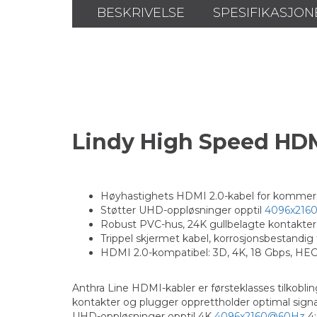
BESKRIVELSE
SPESIFIKASJON
Lindy High Speed H
Høyhastighets HDMI 2.0-kabel for kommersie
Støtter UHD-oppløsninger opptil
4096x216
Robust PVC-hus, 24K gullbelagte kontakter
Trippel skjermet kabel, korrosjonsbestandi
HDMI 2.0-kompatibel: 3D, 4K, 18 Gbps, HEC
Anthra Line HDMI-kabler er førsteklasses tilkobl
kontakter og plugger opprettholder optimal signal
UHD-oppløsninger opptil 4K
4096x2160@60Hz
4: