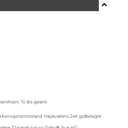
ifisert; 10 års garanti
g korrosjonsmotstand. Høykvalitets 24K gullbelagte
verføre 32-kanals lyd og Dolby® True HD.