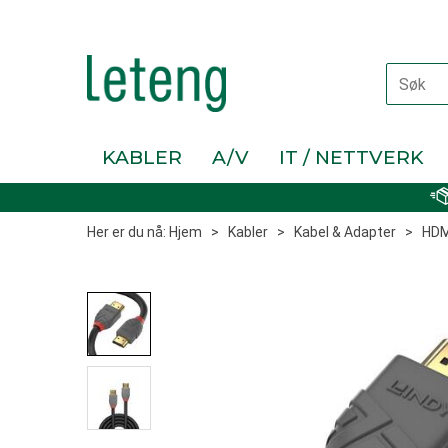
KABLER
A/V
IT / NETTVERK
Her er du nå:
Hjem
>
Kabler
>
Kabel & Adapter
>
HDM