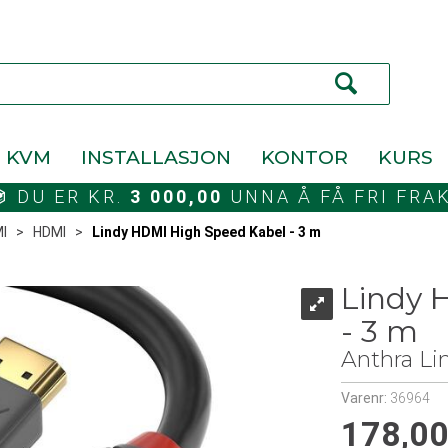
KVM
INSTALLASJON
KONTOR
KURS
DU ER KR.
3 000,00
UNNA Å FÅ FRI FRA
I
>
HDMI
>
Lindy HDMI High Speed Kabel - 3 m
Lindy 
- 3 m
Anthra Li
Varenr:
36964
178,0