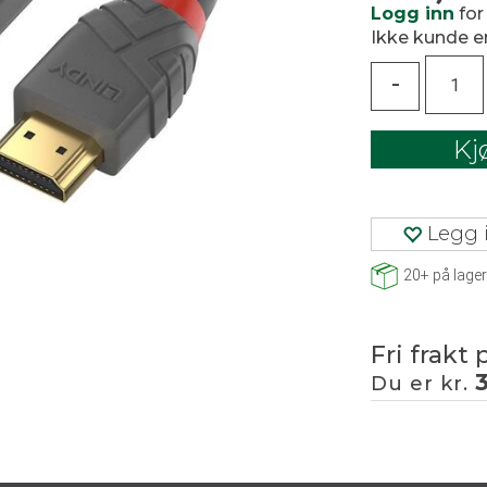
Logg inn
for
Ikke kunde 
-
Kj
Legg i
20+
på lager
Fri frakt 
Du er kr.