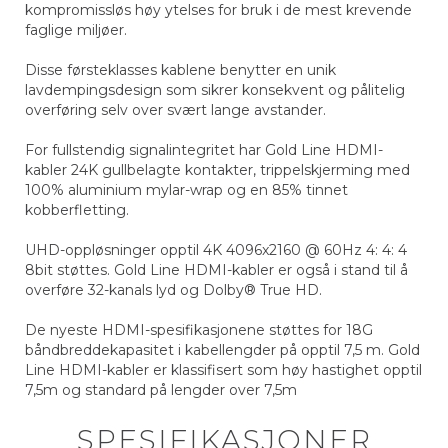
kompromissløs høy ytelses for bruk i de mest krevende
faglige miljøer.
Disse førsteklasses kablene benytter en unik
lavdempingsdesign som sikrer konsekvent og pålitelig
overføring selv over svært lange avstander.
For fullstendig signalintegritet har Gold Line HDMI-
kabler 24K gullbelagte kontakter, trippelskjerming med
100% aluminium mylar-wrap og en 85% tinnet
kobberfletting.
UHD-oppløsninger opptil 4K 4096x2160 @ 60Hz 4: 4: 4
8bit støttes. Gold Line HDMI-kabler er også i stand til å
overføre 32-kanals lyd og Dolby® True HD.
De nyeste HDMI-spesifikasjonene støttes for 18G
båndbreddekapasitet i kabellengder på opptil 7,5 m. Gold
Line HDMI-kabler er klassifisert som høy hastighet opptil
7,5m og standard på lengder over 7,5m
SPESIFIKASJONER