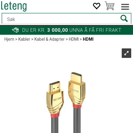
DU ER KR.
3 000,00
UNNA Å FÅ FRI FRAKT
Hjem
>
Kabler
>
Kabel & Adapter
>
HDMI
>
HDMI