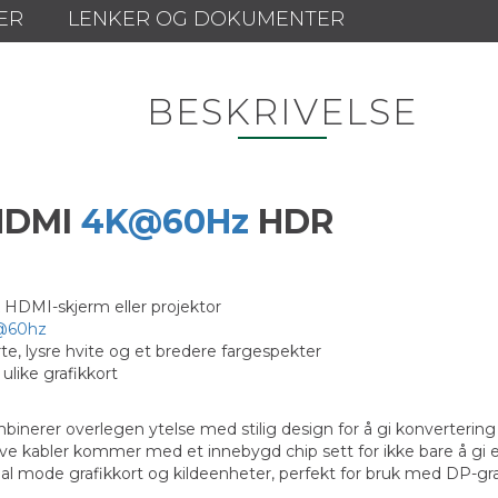
ER
LENKER OG DOKUMENTER
BESKRIVELSE
 HDMI
4K@60Hz
HDR
K HDMI-skjerm eller projektor
@60hz
e, lysre hvite og et bredere fargespekter
ulike grafikkort
binerer overlegen ytelse med stilig design for å gi konverterin
ve kabler kommer med et innebygd chip sett for ikke bare å gi en
 mode grafikkort og kildeenheter, perfekt for bruk med DP-gra