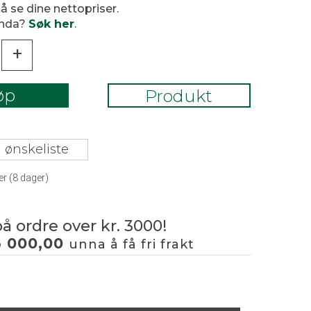
 å se dine nettopriser.
enda?
Søk her
.
+
øp
Produkt
 ønskeliste
er (
8
dager)
på ordre over kr. 3000!
3 000,00
unna å få fri frakt