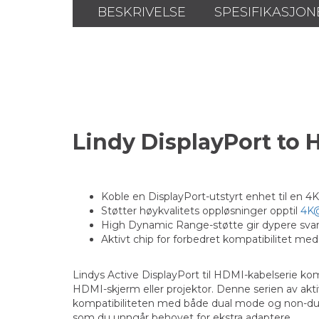
BESKRIVELSE
SPESIFIKASJON
Lindy DisplayPort to
Koble en DisplayPort-utstyrt enhet til en 4
Støtter høykvalitets oppløsninger opptil
4K
High Dynamic Range-støtte gir dypere svart
Aktivt chip for forbedret kompatibilitet med 
Lindys Active DisplayPort til HDMI-kabelserie kom
HDMI-skjerm eller projektor. Denne serien av akti
kompatibiliteten med både dual mode og non-dual
som du unngår behovet for ekstra adaptere.