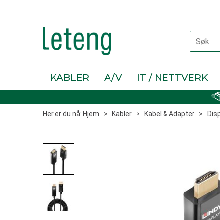
KABLER
A/V
IT / NETTVERK
Her er du nå:
Hjem
>
Kabler
>
Kabel & Adapter
>
Dis