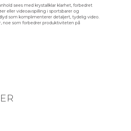
hold sees med krystallklar klarhet, forbedret
er eller videoavspilling i sportsbarer og
lyd som komplimenterer detaljert, tydelig video.
r, noe som forbedrer produktiviteten på
ER