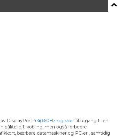
g av DisplayPort
4K@60Hz-signaler
til utgang til en
 pålitelig tilkobling, men også forbedre
fikkort, bærbare datamaskiner og PC-er , samtidig