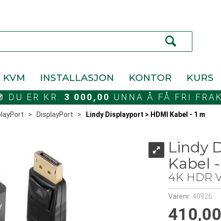
KVM
INSTALLASJON
KONTOR
KURS
DU ER KR.
3 000,00
UNNA Å FÅ FRI FRA
playPort
>
DisplayPort
>
Lindy Displayport > HDMI Kabel - 1 m
Lindy 
Kabel -
4K HDR Vi
Varenr:
40926
410,0