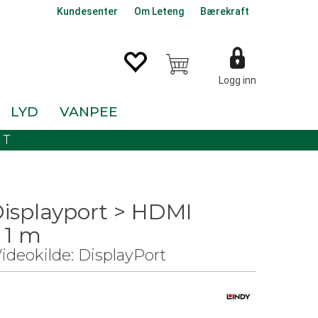
Kundesenter
Om Leteng
Bærekraft
Logg inn
LYD
VANPEE
KT
Displayport > HDMI
 1 m
deokilde: DisplayPort
0