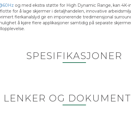
0@60Hz
og med ekstra støtte for High Dynamic Range, kan 4K-inn
lotte for å lage skjermer i detaljhandelen, innovative arbeidsmiljø
imert flerkanalslyd gir en imponerende tredimensjonal surround
ulighet å kjøre flere applikasjoner samtidig på separate skjerme
llopplevelse.
SPESIFIKASJONER
LENKER OG DOKUMENT