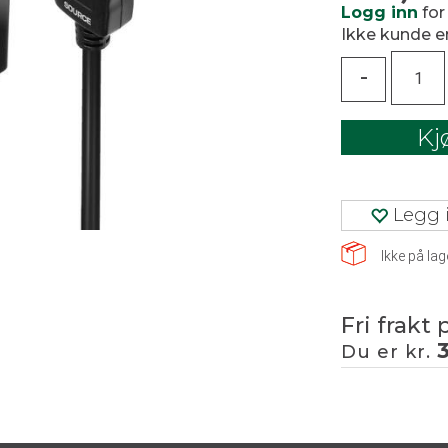
Logg inn
for
Ikke kunde 
-
Kj
Legg i
Ikke på lag
Fri frakt 
Du er kr.