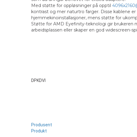
Med støtte for oppløsninger på opptil
4096x216
kontrast og mer naturtro farger. Disse kablene er f
hjemmekinoinstallasjoner, mens støtte for ukompr
Støtte for AMD Eyefinity-teknologi gir brukeren m
arbeidsplassen eller skaper en god widescreen-spi
DPKDVI
Produsent
Produkt