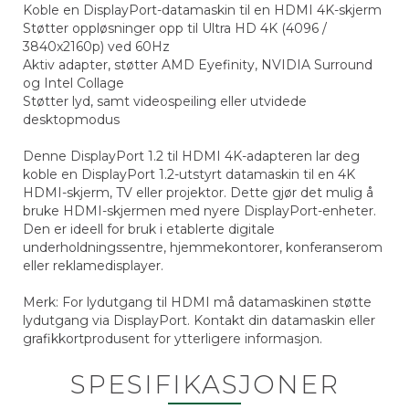
Koble en DisplayPort-datamaskin til en HDMI 4K-skjerm
Støtter oppløsninger opp til Ultra HD 4K (4096 /
3840x2160p) ved 60Hz
Aktiv adapter, støtter AMD Eyefinity, NVIDIA Surround
og Intel Collage
Støtter lyd, samt videospeiling eller utvidede
desktopmodus
Denne DisplayPort 1.2 til HDMI 4K-adapteren lar deg
koble en DisplayPort 1.2-utstyrt datamaskin til en 4K
HDMI-skjerm, TV eller projektor. Dette gjør det mulig å
bruke HDMI-skjermen med nyere DisplayPort-enheter.
Den er ideell for bruk i etablerte digitale
underholdningssentre, hjemmekontorer, konferanserom
eller reklamedisplayer.
Merk: For lydutgang til HDMI må datamaskinen støtte
lydutgang via DisplayPort. Kontakt din datamaskin eller
grafikkortprodusent for ytterligere informasjon.
SPESIFIKASJONER