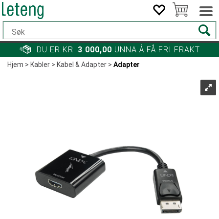
DU ER KR.
3 000,00
UNNA Å FÅ FRI FRAKT
Hjem
>
Kabler
>
Kabel & Adapter
>
Adapter