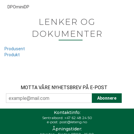
DPOminiDP
LENKER OG
DOKUMENTER
Produsent
Produkt
MOTTA VÅRE NYHETSBREV PÅ E-POST
Kontaktinfo:
Sentralbord:
+47 62 48 24 50
e-post:
post@leteng.no
Åpningstider: