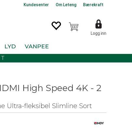
Kundesenter
Om Leteng
Bærekraft
Logg inn
LYD
VANPEE
KT
HDMI High Speed 4K - 2
 Ultra-fleksibel Slimline Sort
0