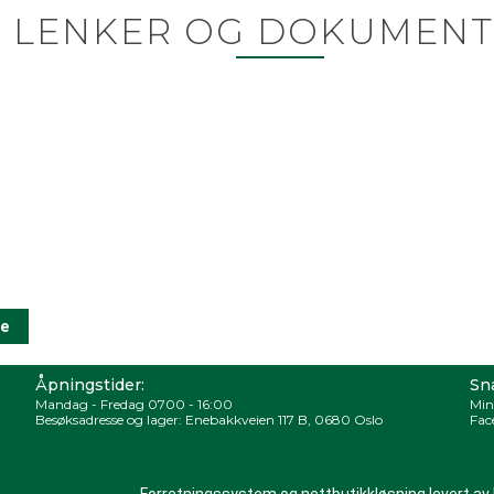
LENKER OG DOKUMENT
Åpningstider:
Sna
Mandag - Fredag 0700 - 16:00
Min
Besøksadresse og lager: Enebakkveien 117 B, 0680 Oslo
Fac
Forretningssystem
og
nettbutikkløsning
levert av