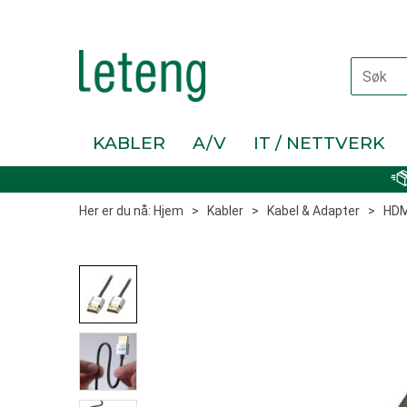
KABLER
A/V
IT / NETTVERK
Her er du nå:
Hjem
>
Kabler
>
Kabel & Adapter
>
HDM