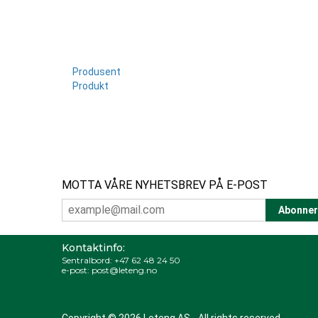
Produsent
Produkt
MOTTA VÅRE NYHETSBREV PÅ E-POST
Kontaktinfo:
Sentralbord:
+47 62 48 24 50
e-post:
post@leteng.no
Copyright © 2026 Leteng AS - All rights reserved