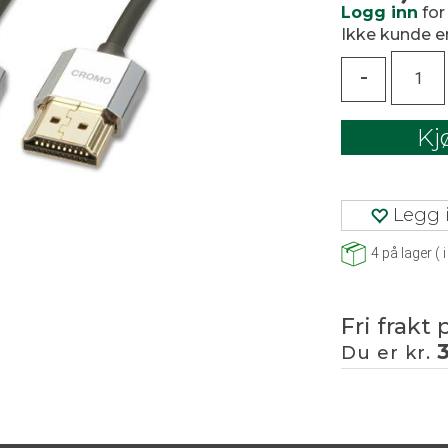
Logg inn
for
Ikke kunde 
-
Kj
Legg i
4
på lager
(
i
Fri frakt 
Du er kr.