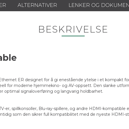
ER
ALTERNATIVER
LENKER OG DOKUME
BESKRIVELSE
able
ernet ER designet for å gi enestående ytelse i et kompakt for
ell for moderne hjemmekino- og AV-oppsett. Den slanke utformin
r optimal signaloverføring og langvarig holdbarhet.
TV-er, spillkonsoller, Blu-ray-spillere, og andre HDMI-kompatibl
samtidig som den sikrer full kompatibilitet med de nyeste HDMI-