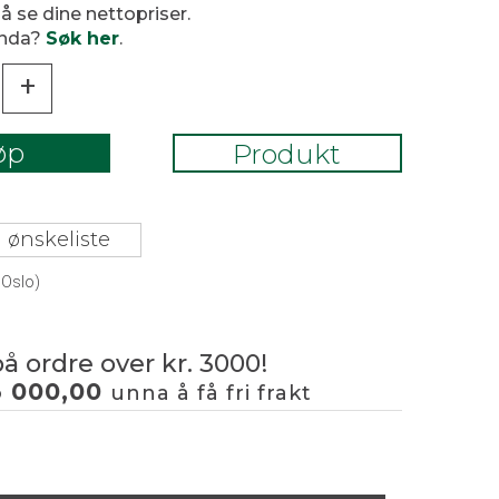
 å se dine nettopriser.
enda?
Søk her
.
+
øp
Produkt
 ønskeliste
 Oslo)
på ordre over kr. 3000!
3 000,00
unna å få fri frakt