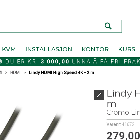
KVM
INSTALLASJON
KONTOR
KURS
DU ER KR.
3 000,00
UNNA Å FÅ FRI FRA
I
>
HDMI
>
Lindy HDMI High Speed 4K - 2 m
Lindy 
m
Cromo Line
Varenr:
41672
279,0