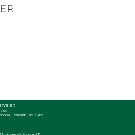
ER
rveier:
 side
ebook
,
LinkedIn
,
YouTube
Multicase™ Norge AS