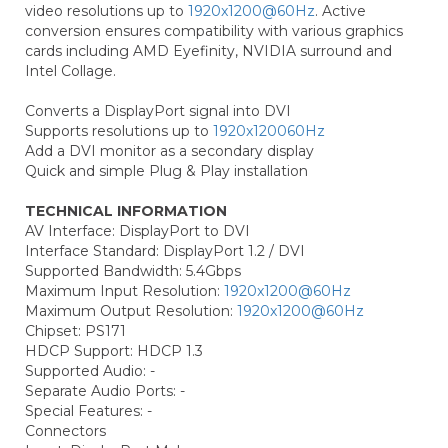
video resolutions up to
1920x1200@60Hz
. Active
conversion ensures compatibility with various graphics
cards including AMD Eyefinity, NVIDIA surround and
Intel Collage.
Converts a DisplayPort signal into DVI
Supports resolutions up to
1920x120060Hz
Add a DVI monitor as a secondary display
Quick and simple Plug & Play installation
TECHNICAL INFORMATION
AV Interface: DisplayPort to DVI
Interface Standard: DisplayPort 1.2 / DVI
Supported Bandwidth: 5.4Gbps
Maximum Input Resolution:
1920x1200@60Hz
Maximum Output Resolution:
1920x1200@60Hz
Chipset: PS171
HDCP Support: HDCP 1.3
Supported Audio: -
Separate Audio Ports: -
Special Features: -
Connectors