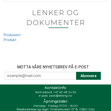
LENKER OG
DOKUMENTER
Produsent
Produkt
MOTTA VÅRE NYHETSBREV PÅ E-POST
Kontaktinfo:
Sentralbord:
+47 62 48 24 50
e-post:
post@leteng.no
Åpningstider:
Mandag - Fredag 0700 - 16:00
Besøksadresse og lager: Enebakkveien 117 B, 0680 Oslo