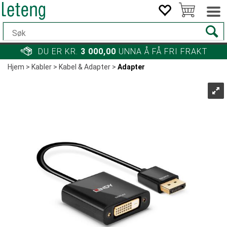
DU ER KR.
3 000,00
UNNA Å FÅ FRI FRAKT
Hjem
>
Kabler
>
Kabel & Adapter
>
Adapter