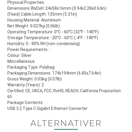
Physical Properties
Dimensions WxDxH: 24x58x16mm (0.94x2.28x0.63in)
(Fixed) Cable Length: 135mm (5.31in)
Housing Material: Aluminium
Net Weight: 0.027kg (0.06lb)
Operating Temperature: 0°C - 60°C (32°F - 140°F)
Storage Temperature: -20°C - 60°C (-4°F - 140°F)
Humidity: 0 - 80% RH (non-condensing)
Power Requirements: -
Colour: Silver
Miscellaneous
Packaging Type: Polybag
Packaging Dimensions: 174x194mm (6.85x7.64in)
Gross Weight: 0.03kg (0.07lb)
Warranty (Years): 2
Certified: CE, UKCA, FCC, RoHS, REACH, California Proposition
65
Package Contents
USB 3.2 Type C Gigabit Ethernet Converter
ALTERNATIVER