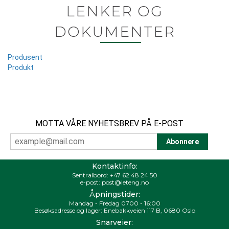
LENKER OG
DOKUMENTER
Produsent
Produkt
MOTTA VÅRE NYHETSBREV PÅ E-POST
Kontaktinfo:
Sentralbord:
+47 62 48 24 50
e-post:
post@leteng.no
Åpningstider:
Mandag - Fredag 0700 - 16:00
Besøksadresse og lager: Enebakkveien 117 B, 0680 Oslo
Snarveier: