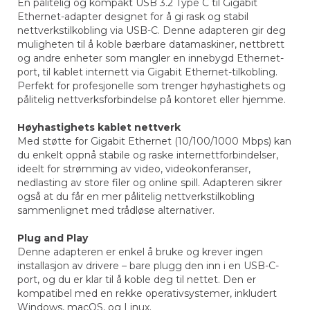
En pålitelig og kompakt USB 3.2 Type C til Gigabit
Ethernet-adapter designet for å gi rask og stabil
nettverkstilkobling via USB-C. Denne adapteren gir deg
muligheten til å koble bærbare datamaskiner, nettbrett
og andre enheter som mangler en innebygd Ethernet-
port, til kablet internett via Gigabit Ethernet-tilkobling.
Perfekt for profesjonelle som trenger høyhastighets og
pålitelig nettverksforbindelse på kontoret eller hjemme.
Høyhastighets kablet nettverk
Med støtte for Gigabit Ethernet (10/100/1000 Mbps) kan
du enkelt oppnå stabile og raske internettforbindelser,
ideelt for strømming av video, videokonferanser,
nedlasting av store filer og online spill. Adapteren sikrer
også at du får en mer pålitelig nettverkstilkobling
sammenlignet med trådløse alternativer.
Plug and Play
Denne adapteren er enkel å bruke og krever ingen
installasjon av drivere – bare plugg den inn i en USB-C-
port, og du er klar til å koble deg til nettet. Den er
kompatibel med en rekke operativsystemer, inkludert
Windows, macOS, og Linux.