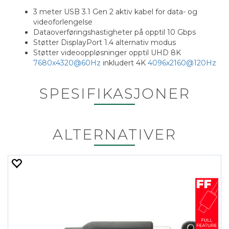
3 meter USB 3.1 Gen 2 aktiv kabel for data- og
videoforlengelse
Dataoverføringshastigheter på opptil 10 Gbps
Støtter DisplayPort 1.4 alternativ modus
Støtter videooppløsninger opptil UHD 8K
7680x4320@60Hz
inkludert 4K
4096x2160@120Hz
SPESIFIKASJONER
ALTERNATIVER