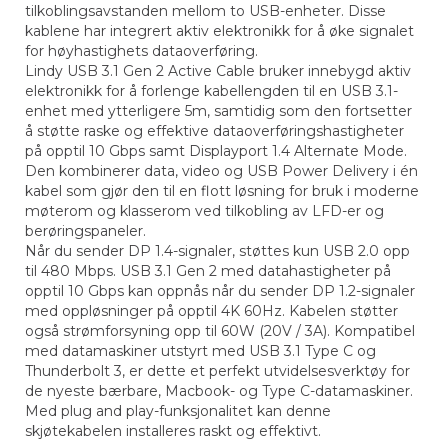
tilkoblingsavstanden mellom to USB-enheter. Disse
kablene har integrert aktiv elektronikk for å øke signalet
for høyhastighets dataoverføring.
Lindy USB 3.1 Gen 2 Active Cable bruker innebygd aktiv
elektronikk for å forlenge kabellengden til en USB 3.1-
enhet med ytterligere 5m, samtidig som den fortsetter
å støtte raske og effektive dataoverføringshastigheter
på opptil 10 Gbps samt Displayport 1.4 Alternate Mode.
Den kombinerer data, video og USB Power Delivery i én
kabel som gjør den til en flott løsning for bruk i moderne
møterom og klasserom ved tilkobling av LFD-er og
berøringspaneler.
Når du sender DP 1.4-signaler, støttes kun USB 2.0 opp
til 480 Mbps. USB 3.1 Gen 2 med datahastigheter på
opptil 10 Gbps kan oppnås når du sender DP 1.2-signaler
med oppløsninger på opptil 4K 60Hz. Kabelen støtter
også strømforsyning opp til 60W (20V / 3A). Kompatibel
med datamaskiner utstyrt med USB 3.1 Type C og
Thunderbolt 3, er dette et perfekt utvidelsesverktøy for
de nyeste bærbare, Macbook- og Type C-datamaskiner.
Med plug and play-funksjonalitet kan denne
skjøtekabelen installeres raskt og effektivt.