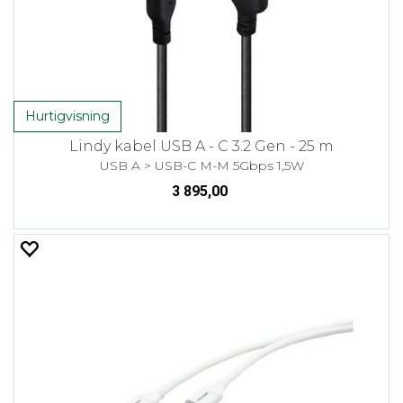
Hurtigvisning
Lindy kabel USB A - C 3.2 Gen - 25 m
USB A > USB-C M-M 5Gbps 1,5W
3 895,00