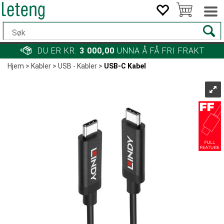
DU ER KR.
3 000,00
UNNA Å FÅ FRI FRAKT
Hjem
>
Kabler
>
USB - Kabler
>
USB-C Kabel