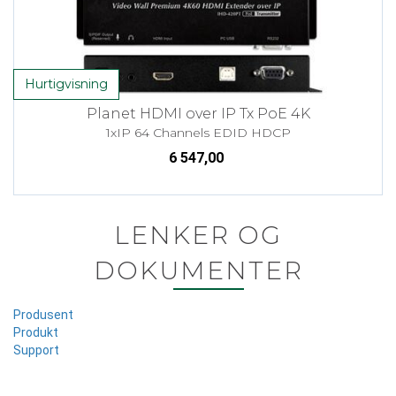
Hurtigvisning
Planet HDMI over IP Tx PoE 4K
1xIP 64 Channels EDID HDCP
6 547,00
LENKER OG
DOKUMENTER
Produsent
Produkt
Support