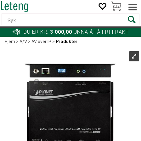
DU ER KR.
3 000,00
UNNA Å FÅ FRI FRAKT
Hjem
>
A/V
>
AV over IP
>
Produkter