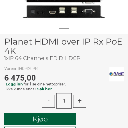
Planet HDMI over IP Rx PoE
4K
1xIP 64 Channels EDID HDCP
Varenr:
IHD-420PR
6 475,00
Logg inn
for å se dine nettopriser.
Ikke kunde enda?
Søk her
.
-
+
Kjøp