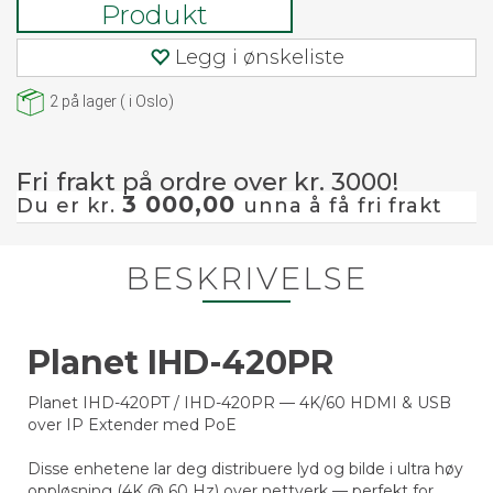
Produkt
Legg i ønskeliste
2
på lager
(
i Oslo)
Fri frakt på ordre over kr. 3000!
3 000,00
Du er kr.
unna å få fri frakt
BESKRIVELSE
Planet IHD-420PR
Planet IHD-420PT / IHD-420PR — 4K/60 HDMI & USB
over IP Extender med PoE
Disse enhetene lar deg distribuere lyd og bilde i ultra høy
oppløsning (4K @ 60 Hz) over nettverk — perfekt for