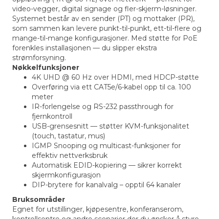
video-vegger, digital signage og fler-skjerm-løsninger.
Systemet består av en sender (PT) og mottaker (PR),
som sammen kan levere punkt-til-punkt, ett-til-flere og
mange-til-mange konfigurasjoner. Med støtte for PoE
forenkles installasjonen — du slipper ekstra
strømforsyning.
Nøkkelfunksjoner
4K UHD @ 60 Hz over HDMI, med HDCP-støtte
Overføring via ett CAT5e/6-kabel opp til ca. 100
meter
IR-forlengelse og RS-232 passthrough for
fjernkontroll
USB-grensesnitt — støtter KVM-funksjonalitet
(touch, tastatur, mus)
IGMP Snooping og multicast-funksjoner for
effektiv nettverksbruk
Automatisk EDID-kopiering — sikrer korrekt
skjermkonfigurasjon
DIP-brytere for kanalvalg – opptil 64 kanaler
Bruksområder
Egnet for utstillinger, kjøpesentre, konferanserom,