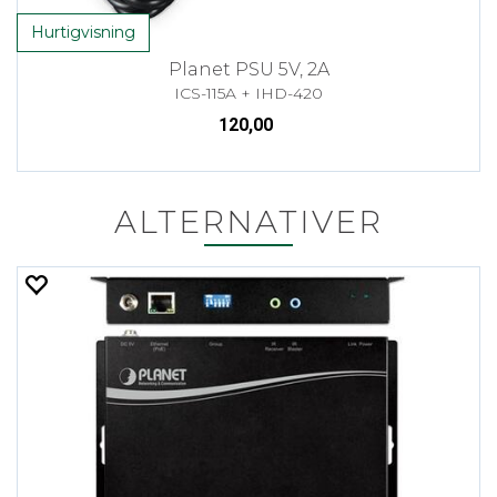
Hurtigvisning
Planet PSU 5V, 2A
ICS-115A + IHD-420
120,00
ALTERNATIVER