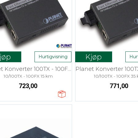
jøp
Kjøp
Hurtigvisning
Hur
Planet Konverter 100TX - 100FX SM SC
10/100TX - 100FX 15 km
10/100TX - 100FX 35
723,00
771,00