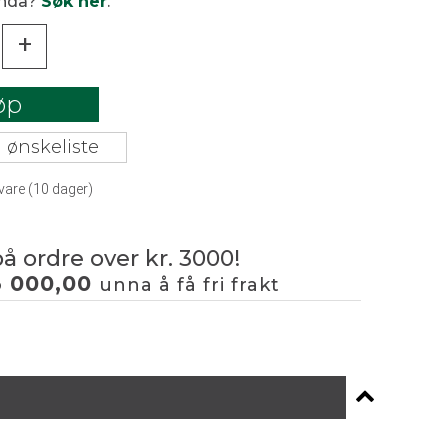
enda?
Søk her
.
+
øp
 ønskeliste
vare (
10
dager)
på ordre over kr. 3000!
3 000,00
unna å få fri frakt