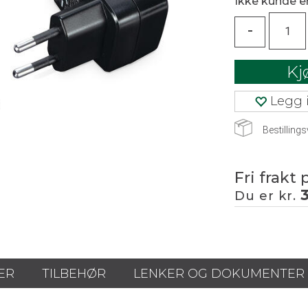
Ikke kunde 
-
Kj
Legg i
Bestillings
Fri frakt 
Du er kr.
ER
TILBEHØR
LENKER OG DOKUMENTER