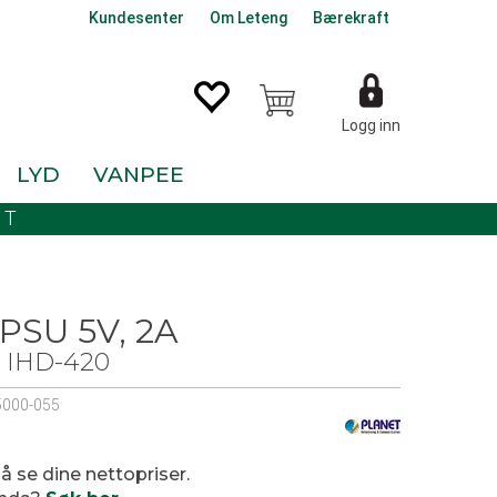
Kundesenter
Om Leteng
Bærekraft
Logg inn
LYD
VANPEE
KT
 PSU 5V, 2A
+ IHD-420
5000-055
0
 å se dine nettopriser.