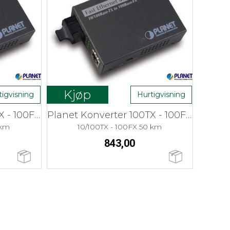
Kjøp
tigvisning
Hurtigvisning
Planet Konverter 100TX - 100FX SM SC
Planet Konverter 100TX - 100FX SM SC
 km
10/100TX - 100FX 50 km
843,00