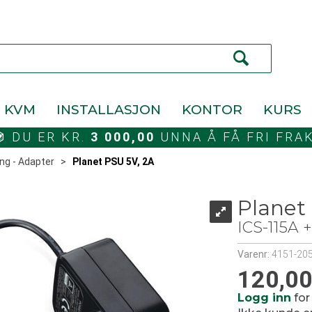
KVM
INSTALLASJON
KONTOR
KURS
DU ER KR.
3 000,00
UNNA Å FÅ FRI FRA
ng - Adapter
>
Planet PSU 5V, 2A
Planet
ICS-115A 
Varenr:
4151-20
120,0
Logg inn
for