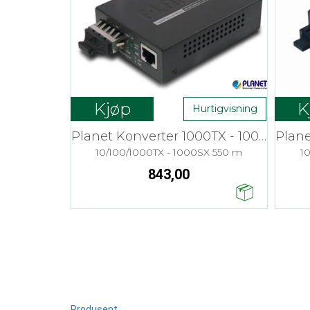
Kjøp
K
Hurtigvisning
Planet Konverter 1000TX - 1000FX MM SC
10/100/1000TX - 1000SX 550 m
1
843,00
Produsent