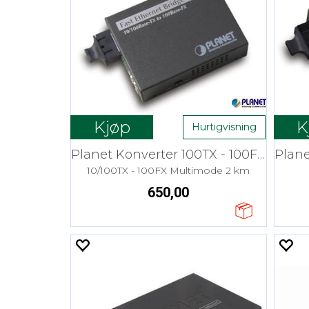
Kjøp
K
Hurtigvisning
Planet Konverter 100TX - 100FX MM SC
10/100TX - 100FX Multimode 2 km
650,00