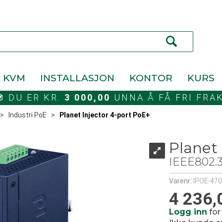
KVM
INSTALLASJON
KONTOR
KURS
DU ER KR.
3 000,00
UNNA Å FÅ FRI FRA
>
Industri PoE
>
Planet Injector 4-port PoE+
Planet 
IEEE802.3
Varenr:
IPOE-470
4 236,
Logg inn
for