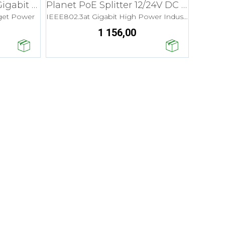
Planet Injector 1-port Gigabit Ultra PoE
Planet PoE Splitter 12/24V DC PoE+
get Power
IEEE802.3at Gigabit High Power Industri
1 156,00