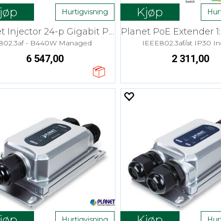
jøp
Kjøp
Hurtigvisning
Hur
Planet Injector 24-p Gigabit PoE+ 30W
802.3af - B440W Managed
IEEE802.3af/at IP30 In
6 547,00
2 311,00
jøp
Kjøp
Hurtigvisning
Hur