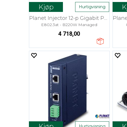
Kjøp
K
Hurtigvisning
Planet Injector 12-p Gigabit PoE+ 30W
E802.3at - B220W Managed
4 718,00
Kjøp
K
Hurtigvisning