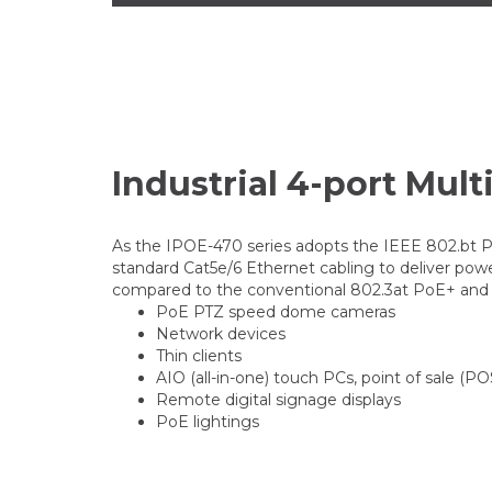
Industrial 4-port Mult
As the IPOE-470 series adopts the IEEE 802.bt PoE
standard Cat5e/6 Ethernet cabling to deliver pow
compared to the conventional 802.3at PoE+ and i
PoE PTZ speed dome cameras
Network devices
Thin clients
AIO (all-in-one) touch PCs, point of sale (P
Remote digital signage displays
PoE lightings