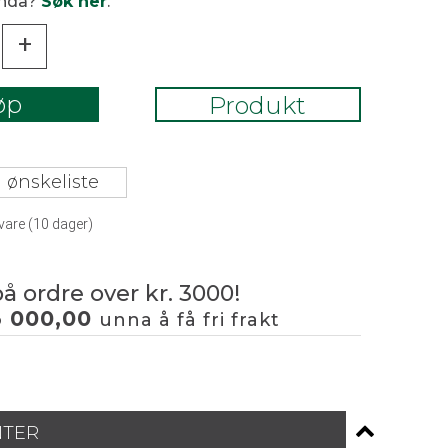
enda?
Søk her
.
+
øp
Produkt
 ønskeliste
vare (
10
dager)
på ordre over kr. 3000!
3 000,00
unna å få fri frakt
NTER