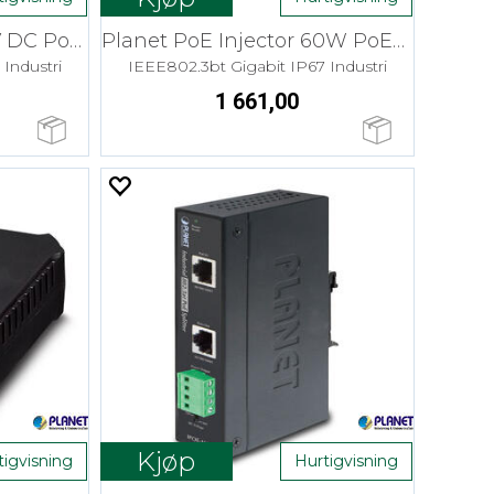
Planet PoE Splitter 12V DC PoE++
Planet PoE Injector 60W PoE++
Industri
IEEE802.3bt Gigabit IP67 Industri
1 661,00
Kjøp
tigvisning
Hurtigvisning