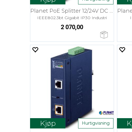
Planet PoE Splitter 12/24V DC PoE++
IEEE802.3bt Gigabit IP30 Industri
2 070,00
Kjøp
K
Hurtigvisning