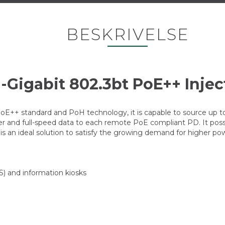
BESKRIVELSE
i-Gigabit 802.3bt PoE++ Inje
++ standard and PoH technology, it is capable to source up to 9
er and full-speed data to each remote PoE compliant PD. It pos
s an ideal solution to satisfy the growing demand for higher p
OS) and information kiosks