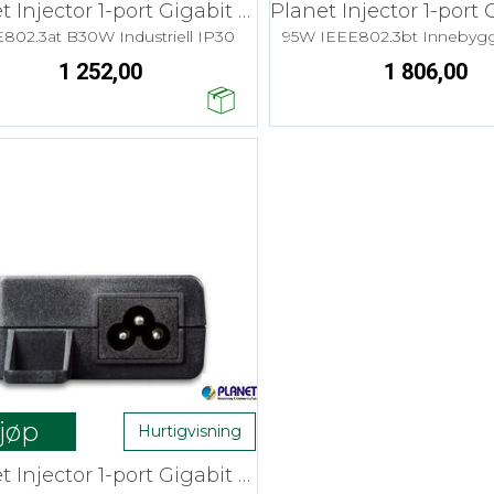
Planet Injector 1-port Gigabit PoE+ 30W
802.3at B30W Industriell IP30
95W IEEE802.3bt Innebyg
1 252,00
1 806,00
jøp
Hurtigvisning
Planet Injector 1-port Gigabit PoE+ 30W