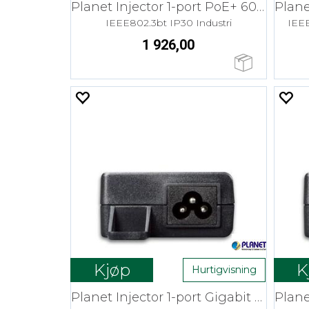
Planet Injector 1-port PoE+ 60W 48-54V
IEEE802.3bt IP30 Industri
IEEE
1 926,00
Kjøp
K
Hurtigvisning
Planet Injector 1-port Gigabit PoE+ 60W