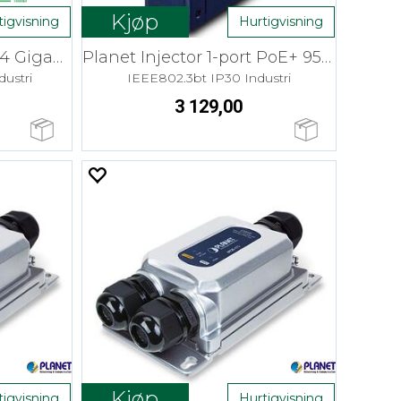
Kjøp
tigvisning
Hurtigvisning
Planet PoE Extender 1:4 Gigabit
Planet Injector 1-port PoE+ 95W 12-54V
dustri
IEEE802.3bt IP30 Industri
3 129,00
Kjøp
tigvisning
Hurtigvisning