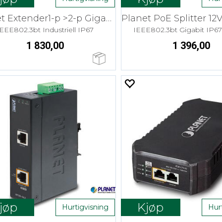
Planet Extender1-p >2-p Gigabit PoE++
IEEE802.3bt Industriell IP67
IEEE802.3bt Gigabit IP67 
1 830,00
1 396,00
jøp
Kjøp
Hurtigvisning
Hur