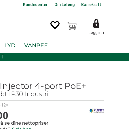
Kundesenter
Om Leteng
Bærekraft
Logg inn
LYD
VANPEE
KT
Injector 4-port PoE+
bt IP30 Industri
-12V
00
 å se dine nettopriser.