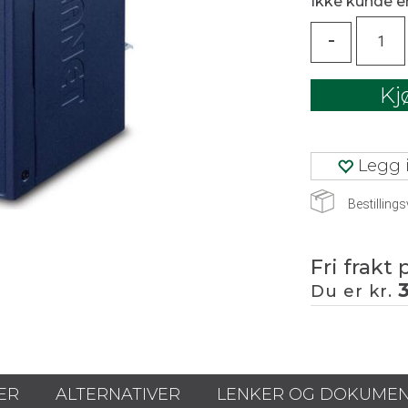
Ikke kunde 
-
Kj
Legg i
Bestillings
Fri frakt 
Du er kr.
ER
ALTERNATIVER
LENKER OG DOKUME