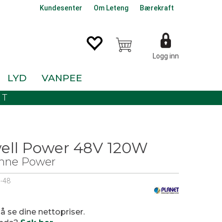
Kundesenter
Om Leteng
Bærekraft
Logg inn
LYD
VANPEE
KT
ll Power 48V 120W
inne Power
-48
0
 å se dine nettopriser.