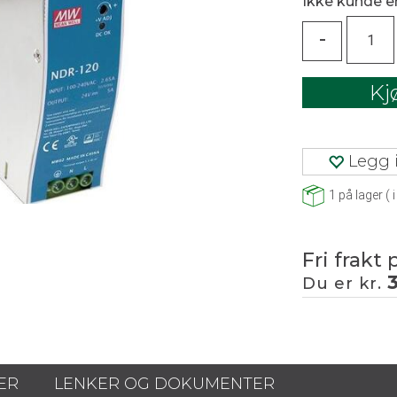
Ikke kunde 
-
Kj
Legg i
1
på lager
(
i
Fri frakt 
Du er kr.
ER
LENKER OG DOKUMENTER