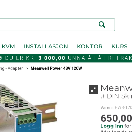
KVM
INSTALLASJON
KONTOR
KURS
DU ER KR.
3 000,00
UNNA Å FÅ FRI FRA
ng - Adapter
>
Meanwell Power 48V 120W
Meanwe
# DIN Sk
Varenr:
PWR-120
650,0
Logg inn
for