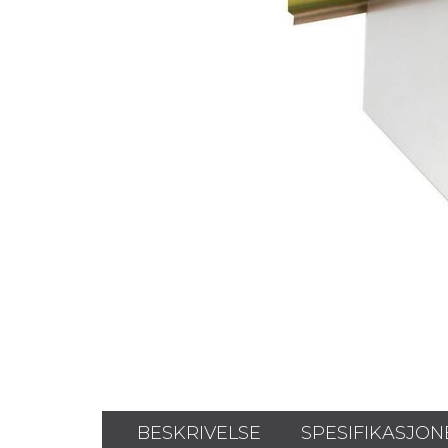
BESKRIVELSE
SPESIFIKASJON