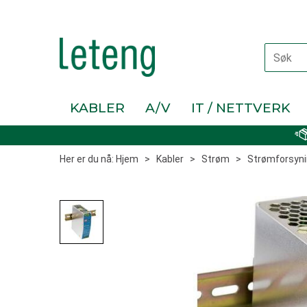
KABLER
A/V
IT / NETTVERK
Her er du nå:
Hjem
>
Kabler
>
Strøm
>
Strømforsyni