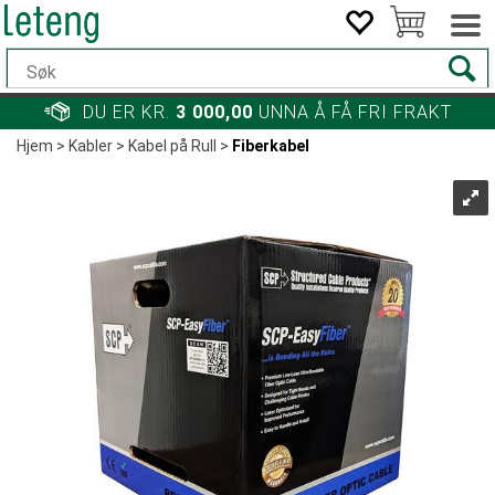
DU ER KR.
3 000,00
UNNA Å FÅ FRI FRAKT
Hjem
>
Kabler
>
Kabel på Rull
>
Fiberkabel