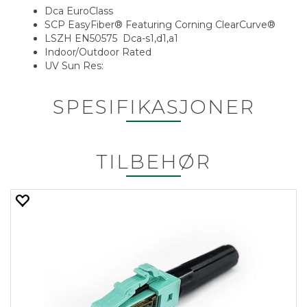
Dca EuroClass
SCP EasyFiber® Featuring Corning ClearCurve®
LSZH EN50575 Dca-s1,d1,a1
Indoor/Outdoor Rated
UV Sun Res:
SPESIFIKASJONER
TILBEHØR