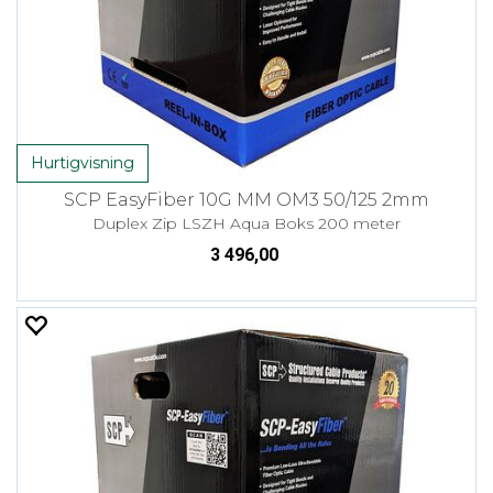
Hurtigvisning
SCP EasyFiber 10G MM OM3 50/125 2mm
Duplex Zip LSZH Aqua Boks 200 meter
3 496,00