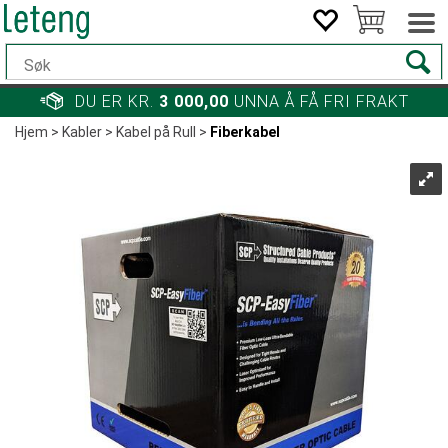
DU ER KR.
3 000,00
UNNA Å FÅ FRI FRAKT
Hjem
>
Kabler
>
Kabel på Rull
>
Fiberkabel