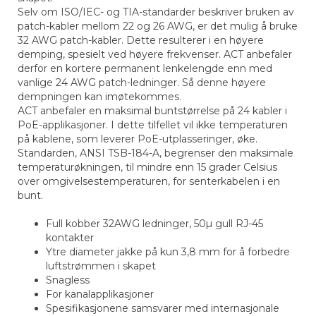
Selv om ISO/IEC- og TIA-standarder beskriver bruken av
patch-kabler mellom 22 og 26 AWG, er det mulig å bruke
32 AWG patch-kabler. Dette resulterer i en høyere
demping, spesielt ved høyere frekvenser. ACT anbefaler
derfor en kortere permanent lenkelengde enn med
vanlige 24 AWG patch-ledninger. Så denne høyere
dempningen kan imøtekommes.
ACT anbefaler en maksimal buntstørrelse på 24 kabler i
PoE-applikasjoner. I dette tilfellet vil ikke temperaturen
på kablene, som leverer PoE-utplasseringer, øke.
Standarden, ANSI TSB-184-A, begrenser den maksimale
temperaturøkningen, til mindre enn 15 grader Celsius
over omgivelsestemperaturen, for senterkabelen i en
bunt.
Full kobber 32AWG ledninger, 50µ gull RJ-45
kontakter
Ytre diameter jakke på kun 3,8 mm for å forbedre
luftstrømmen i skapet
Snagless
For kanalapplikasjoner
Spesifikasjonene samsvarer med internasjonale