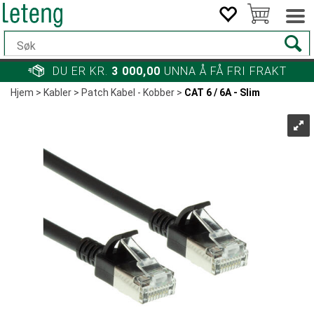
DU ER KR.
3 000,00
UNNA Å FÅ FRI FRAKT
Hjem
>
Kabler
>
Patch Kabel - Kobber
>
CAT 6 / 6A - Slim