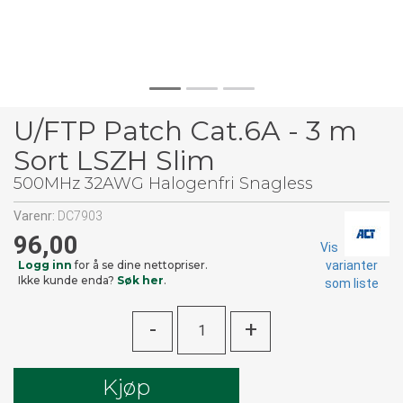
U/FTP Patch Cat.6A - 3 m
Sort LSZH Slim
500MHz 32AWG Halogenfri Snagless
Varenr:
DC7903
96,00
Vis
Logg inn
for å se dine nettopriser.
varianter
Ikke kunde enda?
Søk her
.
som liste
-
+
Kjøp