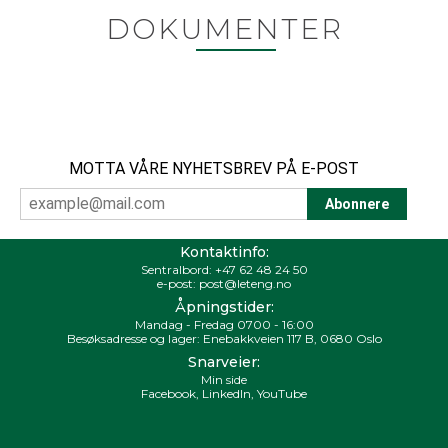
DOKUMENTER
MOTTA VÅRE NYHETSBREV PÅ E-POST
Kontaktinfo:
Sentralbord:
+47 62 48 24 50
e-post:
post@leteng.no
Åpningstider:
Mandag - Fredag 0700 - 16:00
Besøksadresse og lager: Enebakkveien 117 B, 0680 Oslo
Snarveier:
Min side
Facebook
,
LinkedIn
,
YouTube