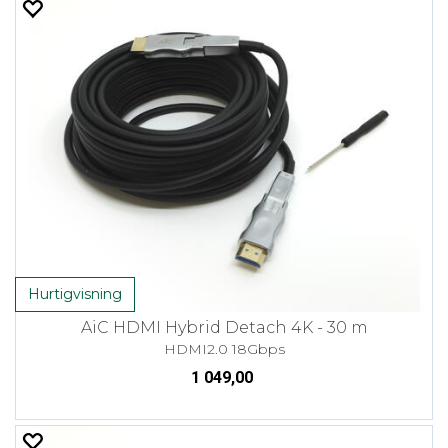
Hurtigvisning
AiC HDMI Hybrid Detach 4K - 30 m
HDMI2.0 18Gbps
1 049,00