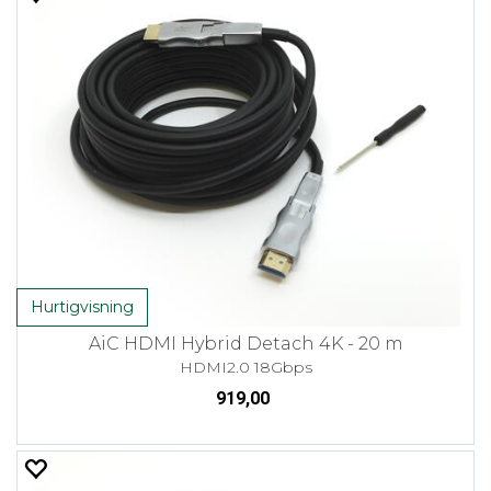
Hurtigvisning
AiC HDMI Hybrid Detach 4K - 20 m
HDMI2.0 18Gbps
919,00