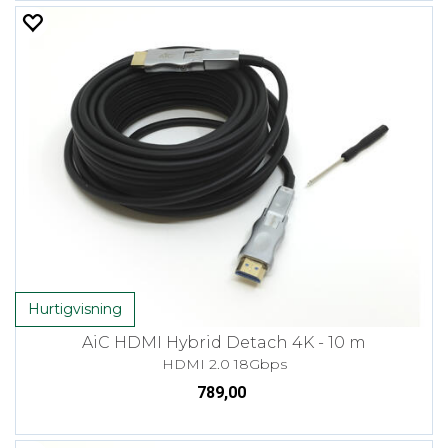
Hurtigvisning
AiC HDMI Hybrid Detach 4K - 10 m
HDMI 2.0 18Gbps
789,00