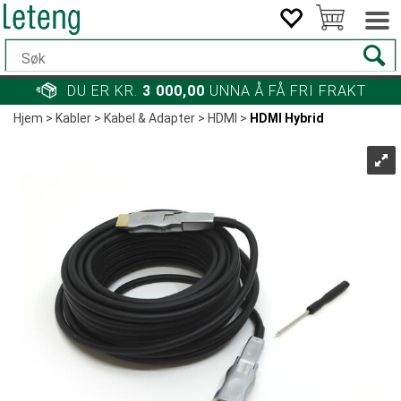
DU ER KR.
3 000,00
UNNA Å FÅ FRI FRAKT
Hjem
>
Kabler
>
Kabel & Adapter
>
HDMI
>
HDMI Hybrid