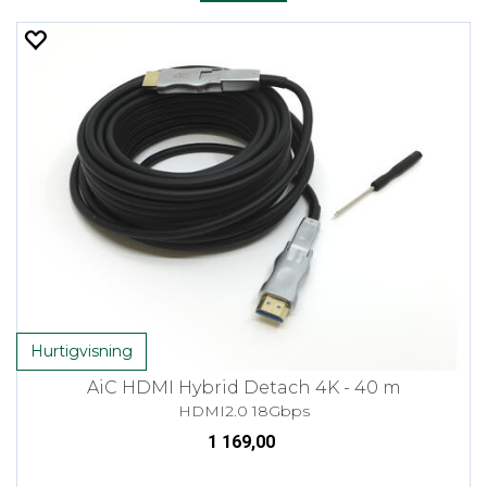
Hurtigvisning
AiC HDMI Hybrid Detach 4K - 40 m
HDMI2.0 18Gbps
1 169,00