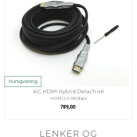
Hurtigvisning
AiC HDMI Hybrid Detach 4K
HDMI2.0 18Gbps
789,00
LENKER OG