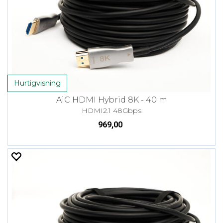
Hurtigvisning
AiC HDMI Hybrid 8K - 40 m
HDMI2.1 48Gbps
969,00