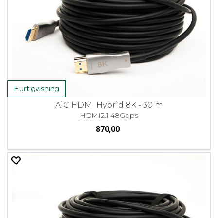
Hurtigvisning
AiC HDMI Hybrid 8K - 30 m
HDMI2.1 48Gbps
870,00