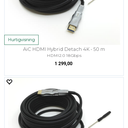
Hurtigvisning
AiC HDMI Hybrid Detach 4K - 50 m
HDMI2.0 18Gbps
1 299,00