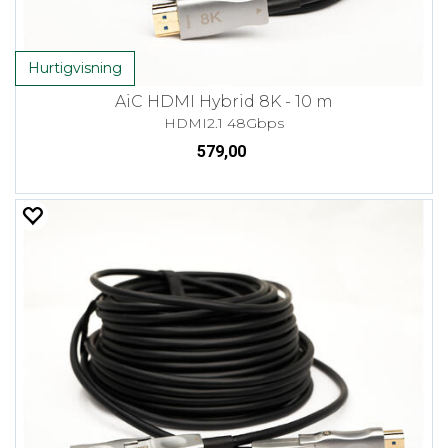
Hurtigvisning
AiC HDMI Hybrid 8K - 10 m
HDMI2.1 48Gbps
579,00