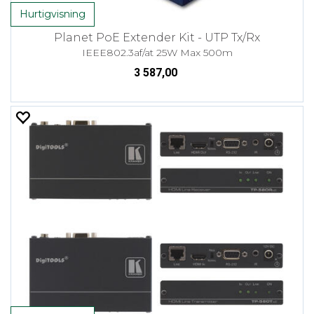
Hurtigvisning
Planet PoE Extender Kit - UTP Tx/Rx
IEEE802.3af/at 25W Max 500m
3 587,00