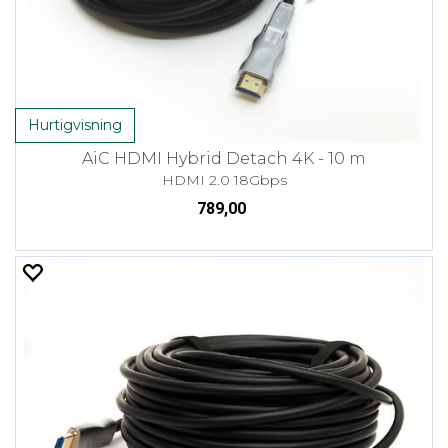
Hurtigvisning
AiC HDMI Hybrid Detach 4K - 10 m
HDMI 2.0 18Gbps
789,00