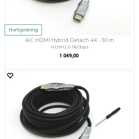
Hurtigvisning
AiC HDMI Hybrid Detach 4K - 30 m
HDMI2.0 18Gbps
1 049,00