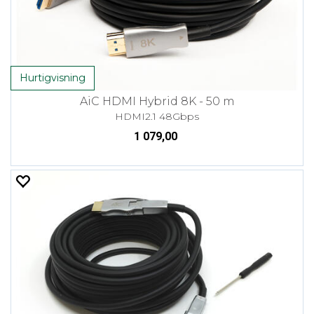
Hurtigvisning
AiC HDMI Hybrid 8K - 50 m
HDMI2.1 48Gbps
1 079,00