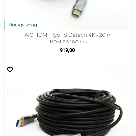
Hurtigvisning
AiC HDMI Hybrid Detach 4K - 20 m
HDMI2.0 18Gbps
919,00