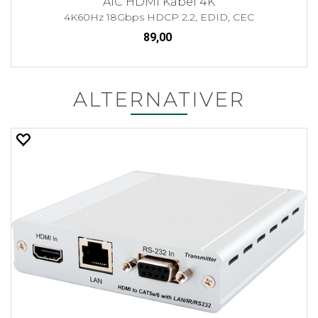
AiC HDMI Kabel 4K
4K60Hz 18Gbps HDCP 2.2, EDID, CEC
89,00
ALTERNATIVER