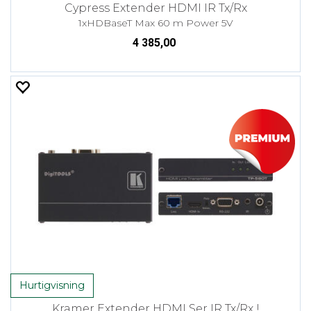
Cypress Extender HDMI IR Tx/Rx
1xHDBaseT Max 60 m Power 5V
4 385,00
Hurtigvisning
Kramer Extender HDMI Ser IR Tx/Rx !