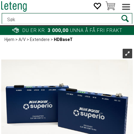
DU ER KR.
3 000,00
UNNA Å FÅ FRI FRAKT
Hjem
>
A/V
>
Extendere
>
HDBaseT