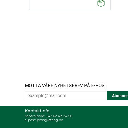
MOTTA VÅRE NYHETSBREV PÅ E-POST
Kontaktinfo:
Sentralbord:
+47 62 48 24 50
e-post:
post@leteng.no