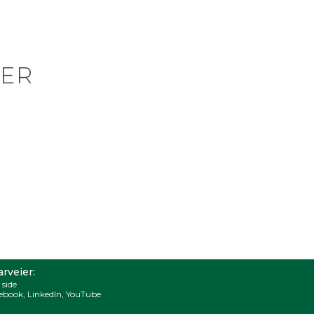
ER
rveier:
 side
ebook
,
LinkedIn
,
YouTube