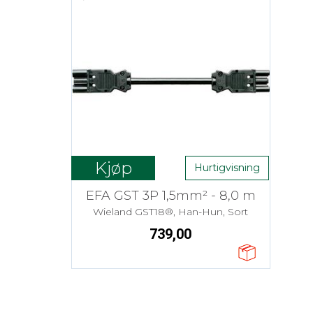
Kjøp
Hurtigvisning
EFA GST 3P 1,5mm² - 8,0 m
Wieland GST18®, Han-Hun, Sort
739,00