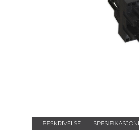
BESKRIVELSE
SPESIFIKASJON