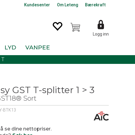
Kundesenter
Om Leteng
Bærekraft
Logg inn
LYD
VANPEE
KT
sy GST T-splitter 1 > 3
GST18® Sort
SY-BTK13
 å se dine nettopriser.