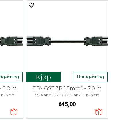
Kjøp
tigvisning
Hurtigvisning
- 6,0 m
EFA GST 3P 1,5mm² - 7,0 m
n, Sort
Wieland GST18®, Han-Hun, Sort
645,00