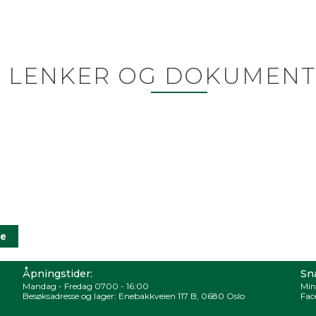
LENKER OG DOKUMENT
Åpningstider:
Sna
Mandag - Fredag 0700 - 16:00
Min
Besøksadresse og lager: Enebakkveien 117 B, 0680 Oslo
Fac