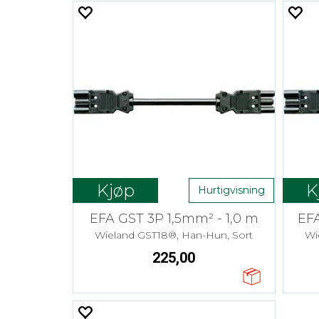
Kjøp
K
Hurtigvisning
EFA GST 3P 1,5mm² - 1,0 m
EFA
Wieland GST18®, Han-Hun, Sort
Wi
225,00