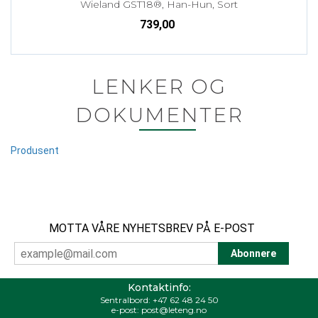
Wieland GST18®, Han-Hun, Sort
739,00
LENKER OG
DOKUMENTER
Produsent
MOTTA VÅRE NYHETSBREV PÅ E-POST
Kontaktinfo:
Sentralbord:
+47 62 48 24 50
e-post:
post@leteng.no