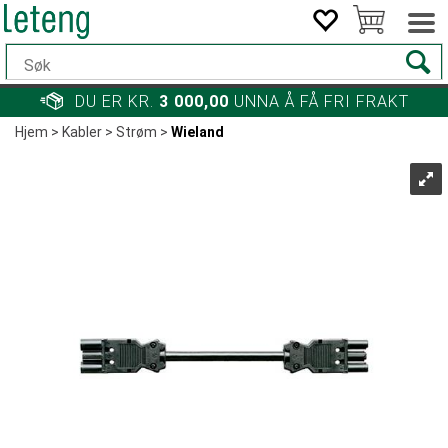
DU ER KR.
3 000,00
UNNA Å FÅ FRI FRAKT
Hjem
>
Kabler
>
Strøm
>
Wieland