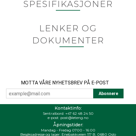
SPESIFIKASJONER
LENKER OG
DOKUMENTER
MOTTA VÅRE NYHETSBREV PÅ E-POST
Kontaktinfo:
Sentralbord:
+47 62 48 24 50
e-post:
post@leteng.no
Åpningstider:
Mandag - Fredag 0700 - 16:00
Besøksadresse og lager: Enebakkveien 117 B, 0680 Oslo