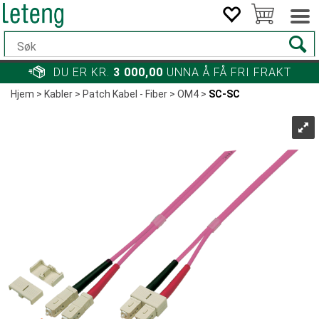
DU ER KR.
3 000,00
UNNA Å FÅ FRI FRAKT
Hjem
>
Kabler
>
Patch Kabel - Fiber
>
OM4
>
SC-SC