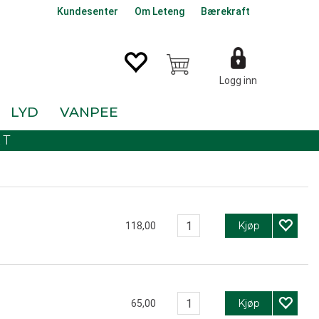
Kundesenter
Om Leteng
Bærekraft
Logg inn
LYD
VANPEE
KT
Kjøp
118,00
Kjøp
65,00