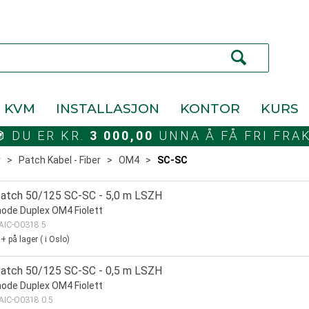
KVM
INSTALLASJON
KONTOR
KURS
DU ER KR.
3 000,00
UNNA Å FÅ FRI FRA
r
>
Patch Kabel - Fiber
>
OM4
>
SC-SC
patch 50/125 SC-SC - 5,0 m LSZH
ode Duplex OM4 Fiolett
AIC-O0318.5
0+
på lager
(
i Oslo)
patch 50/125 SC-SC - 0,5 m LSZH
ode Duplex OM4 Fiolett
AIC-O0318.0.5