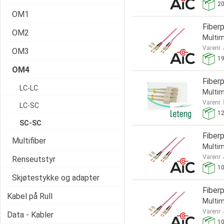
2
OM1
Fiber
OM2
Multim
Varenr
OM3
1
OM4
Fiber
LC-LC
Multi
Varenr
LC-SC
1
SC-SC
Fiber
Multifiber
Multim
Varenr
Renseutstyr
1
Skjøtestykke og adapter
Fiber
Kabel på Rull
Multim
Varenr
Data - Kabler
1