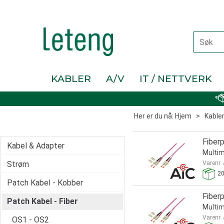
KABLER
A/V
IT / NETTVERK
Her er du nå:
Hjem
>
Kable
Fiber
Kabel & Adapter
Multim
Strøm
Varenr
2
Patch Kabel - Kobber
Fiber
Patch Kabel - Fiber
Multim
Varenr
OS1 - OS2