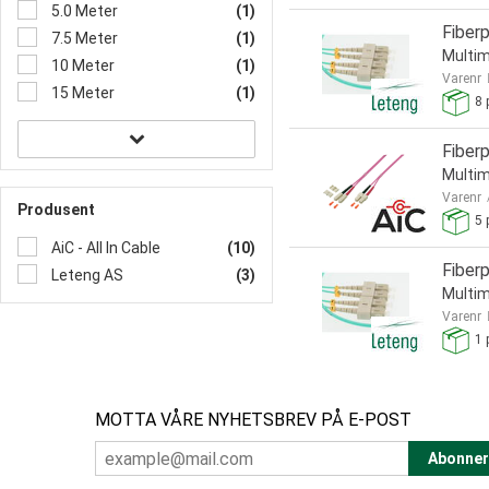
5.0 Meter
(1)
Fiber
7.5 Meter
(1)
Multi
10 Meter
(1)
Varenr
15 Meter
(1)
8
p
Fiber
Multim
Varenr
Produsent
5
p
AiC - All In Cable
(10)
Fiber
Leteng AS
(3)
Multi
Varenr
1
p
MOTTA VÅRE NYHETSBREV PÅ E-POST