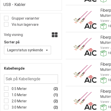
USB - Kabler
Fiber
Multim
Grupper varianter
Varenr
Vis kun lagervare
1
Velg visning:
Fiber
Sorter på
Multim
Varenr
Lagerstatus synkende
1
Fiber
Kabellengde
Multim
Varenr
1
0.5 Meter
(2)
Fiber
1.0 Meter
(1)
Multim
2.0 Meter
(2)
Varenr
3.0 Meter
(2)
1