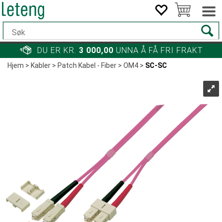
DU ER KR.
3 000,00
UNNA Å FÅ FRI FRAKT
Hjem
>
Kabler
>
Patch Kabel - Fiber
>
OM4
>
SC-SC