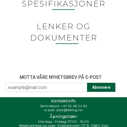
SPESIFIKASJONER
LENKER OG
DOKUMENTER
MOTTA VÅRE NYHETSBREV PÅ E-POST
Kontaktinfo:
Sentralbord:
+47 62 48 24 50
e-post:
post@leteng.no
Åpningstider:
Mandag - Fredag 0700 - 16:00
Besøksadresse og lager: Enebakkveien 117 B, 0680 Oslo