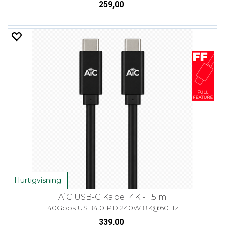
259,00
Hurtigvisning
AiC USB-C Kabel 4K - 1,5 m
40Gbps USB4.0 PD:240W 8K@60Hz
339,00