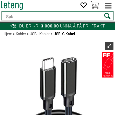
DU ER KR.
3 000,00
UNNA Å FÅ FRI FRAKT
Hjem
>
Kabler
>
USB - Kabler
>
USB-C Kabel