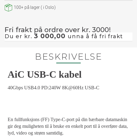
100+
på lager
(
i Oslo)
Fri frakt på ordre over kr. 3000!
3 000,00
Du er kr.
unna å få fri frakt
BESKRIVELSE
AiC USB-C kabel
40Gbps USB4.0 PD:240W 8K@60Hz USB-C
En fullfunksjons (FF) Type-C-port på din bærbare datamaskin
gir deg muligheten til å bruke en enkelt port til å overføre data,
lyd, video og strøm samtidig.