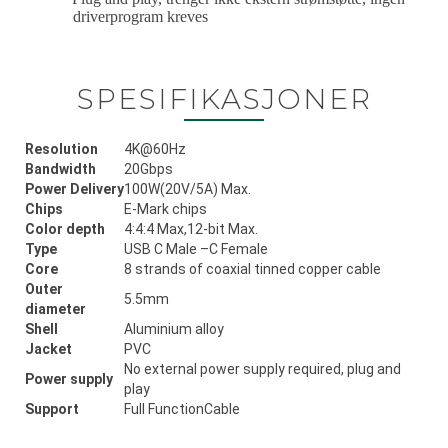
driverprogram kreves
SPESIFIKASJONER
Resolution
4K@60Hz
Bandwidth
20Gbps
Power Delivery
100W(20V/5A) Max.
Chips
E-Mark chips
Color depth
4:4:4 Max,12-bit Max.
Type
USB C Male –C Female
Core
8 strands of coaxial tinned copper cable
Outer
5.5mm
diameter
Shell
Aluminium alloy
Jacket
PVC
No external power supply required, plug and
Power supply
play
Support
Full FunctionCable