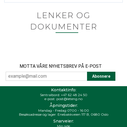
LENKER OG
DOKUMENTER
MOTTA VÅRE NYHETSBREV PÅ E-POST
Kontaktinfo:
Sentralbord:
+47 62 48 24 50
e-post:
post@leteng.no
Åpningstider:
Mandag - Fredag 0700 - 16:00
Besøksadresse og lager: Enebakkveien 117 B, 0680 Oslo
Snarveier:
Min side