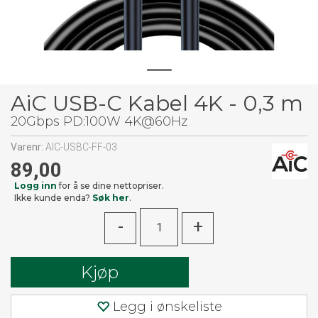
AiC USB-C Kabel 4K - 0,3 m
20Gbps PD:100W 4K@60Hz
Varenr:
AIC-USBC-FF-03
89,00
Logg inn
for å se dine nettopriser.
Ikke kunde enda?
Søk her
.
-
+
Kjøp
Legg i ønskeliste