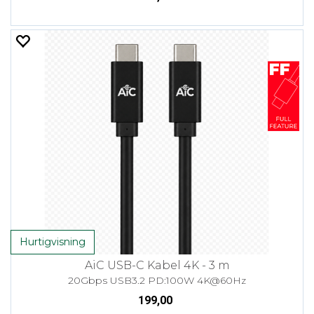
Hurtigvisning
AiC USB-C Kabel 4K - 3 m
20Gbps USB3.2 PD:100W 4K@60Hz
199,00