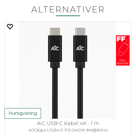
ALTERNATIVER
Hurtigvisning
AiC USB-C Kabel 4K - 1 m
40Gbps USB4.0 PD:240W 8K@60Hz