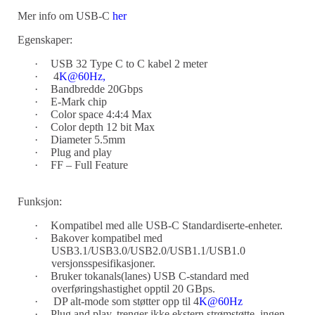
Mer info om USB-C
her
Egenskaper:
·
USB 32 Type C to C kabel 2 meter
·
4
K@60Hz,
·
Bandbredde 20Gbps
·
E-Mark chip
·
Color space 4:4:4 Max
·
Color depth 12 bit Max
·
Diameter 5.5mm
·
Plug and play
·
FF – Full Feature
Funksjon:
·
Kompatibel med alle USB-C Standardiserte-enheter.
·
Bakover kompatibel med
USB3.1/USB3.0/USB2.0/USB1.1/USB1.0
versjonsspesifikasjoner.
·
Bruker tokanals(lanes) USB C-standard med
overføringshastighet opptil 20 GBps.
·
DP alt-mode som støtter opp til 4
K@60Hz
·
Plug and play, trenger ikke ekstern strømstøtte, ingen