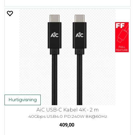
Hurtigvisning
AiC USB-C Kabel 4K - 2 m
40Gbps USB4.0 PD:240W 8K@60Hz
409,00