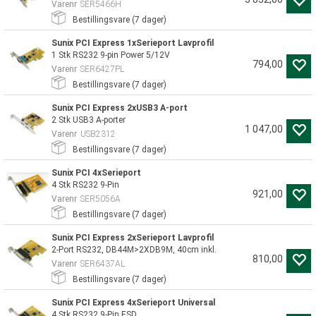
Varenr
SER5466H
Bestillingsvare (
7
dager)
Sunix PCI Express 1xSerieport Lavprofil
1 Stk RS232 9-pin Power 5/12V
794,00
Varenr
SER6427PL
Bestillingsvare (
7
dager)
Sunix PCI Express 2xUSB3 A-port
2 Stk USB3 A-porter
1 047,00
Varenr
USB2312
Bestillingsvare (
7
dager)
Sunix PCI 4xSerieport
4 Stk RS232 9-Pin
921,00
Varenr
SER5056A
Bestillingsvare (
7
dager)
Sunix PCI Express 2xSerieport Lavprofil
2-Port RS232, DB44M>2XDB9M, 40cm inkl.
810,00
Varenr
SER6437AL
Bestillingsvare (
7
dager)
Sunix PCI Express 4xSerieport Universal
4 Stk RS232 9-Pin ESD