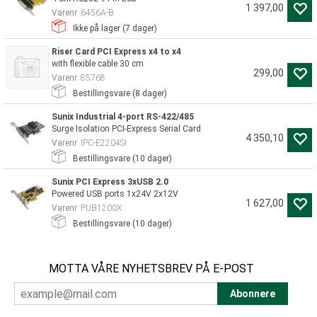
1 397,00
Varenr
6456A-B
Ikke på lager (
7
dager)
Riser Card PCI Express x4 to x4
with flexible cable 30 cm
299,00
Varenr
85768
Bestillingsvare (
8
dager)
Sunix Industrial 4-port RS-422/485
Surge Isolation PCI-Express Serial Card
4 350,10
Varenr
IPC-E2204SI
Bestillingsvare (
10
dager)
Sunix PCI Express 3xUSB 2.0
Powered USB ports 1x24V 2x12V
1 627,00
Varenr
PUB1200X
Bestillingsvare (
10
dager)
MOTTA VÅRE NYHETSBREV PÅ E-POST