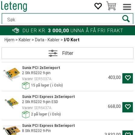
DU ER KR.
3 000,00
UNNA Å FÅ FRI FRAKT
Hjem
>
Kabler
>
Data - Kabler
>
I/O Kort
Filter
Sunix PCI 2xSerieport
2 Stk RS232 9-pin
403,00
Varenr
SER5037A
15
på lager
(
i Oslo)
Sunix PCI Express 2xSerieport
2 Stk RS232 9-pin ESD
668,00
Varenr
SER6437A
2
på lager
(
i Oslo)
Sunix PCI Express 8xSerieport
8 Stk RS232 9-Pin
3 832,00