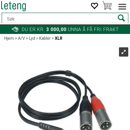
DU ER KR.
3 000,00
UNNA Å FÅ FRI FRAKT
Hjem
>
A/V
>
Lyd
>
Kabler
>
XLR