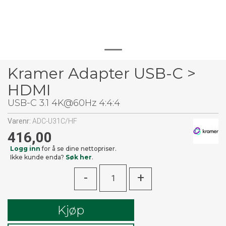
Kramer Adapter USB-C >
HDMI
USB-C 3.1 4K@60Hz 4:4:4
Varenr:
ADC-U31C/HF
416,00
Logg inn
for å se dine nettopriser.
Ikke kunde enda?
Søk her
.
-
+
Kjøp