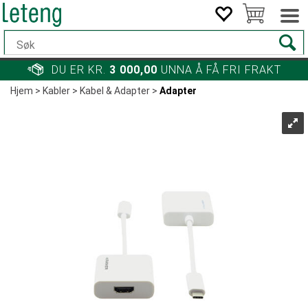
DU ER KR.
3 000,00
UNNA Å FÅ FRI FRAKT
Hjem
>
Kabler
>
Kabel & Adapter
>
Adapter