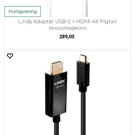
Hurtigvisning
Lindy Adapter USB-C > HDMI 4K Pigtail
3840x2160@60Hz
289,00