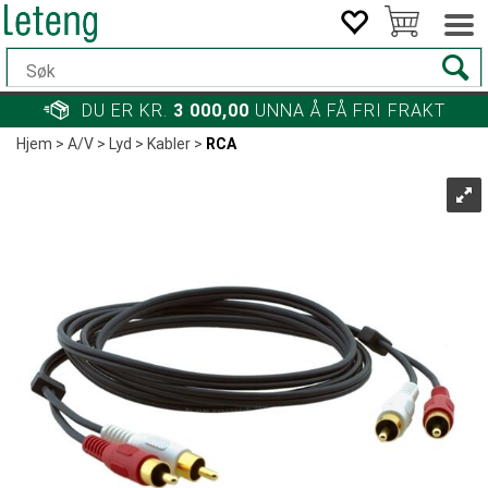
DU ER KR.
3 000,00
UNNA Å FÅ FRI FRAKT
Hjem
>
A/V
>
Lyd
>
Kabler
>
RCA