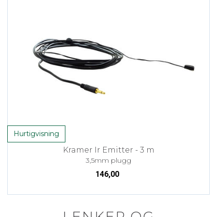
Hurtigvisning
Kramer Ir Emitter - 3 m
3,5mm plugg
146,00
LENKER OG