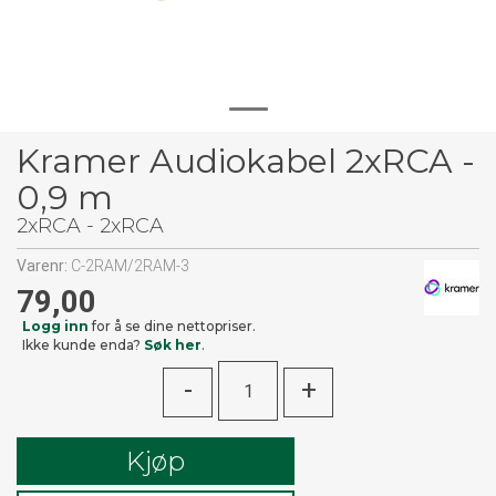
Kramer Audiokabel 2xRCA -
0,9 m
2xRCA - 2xRCA
Varenr:
C-2RAM/2RAM-3
79,00
Logg inn
for å se dine nettopriser.
Ikke kunde enda?
Søk her
.
-
+
Kjøp