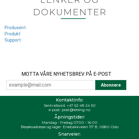
DOKUMENTER
Produsent
Produkt
Support
MOTTA VÅRE NYHETSBREV PÅ E-POST
Kontaktinfo:
Sentralbord:
+47 62 48 24 50
e-post:
post@leteng.no
Åpningstider:
Mandag - Fredag 0700 - 16:00
Besøksadresse og lager: Enebakkveien 117 B, 0680 Oslo
Snarveier: