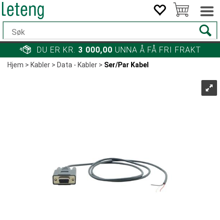
DU ER KR.
3 000,00
UNNA Å FÅ FRI FRAKT
Hjem
>
Kabler
>
Data - Kabler
>
Ser/Par Kabel