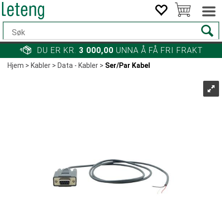
DU ER KR.
3 000,00
UNNA Å FÅ FRI FRAKT
Hjem
>
Kabler
>
Data - Kabler
>
Ser/Par Kabel