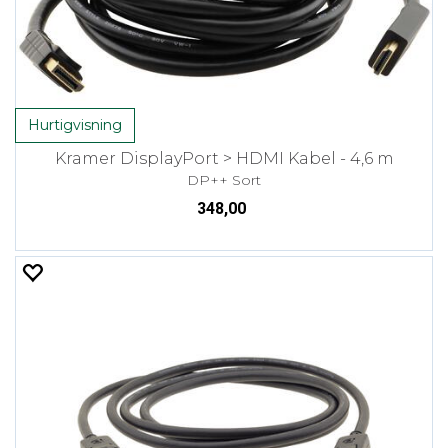
Hurtigvisning
Kramer DisplayPort > HDMI Kabel - 4,6 m
DP++ Sort
348,00