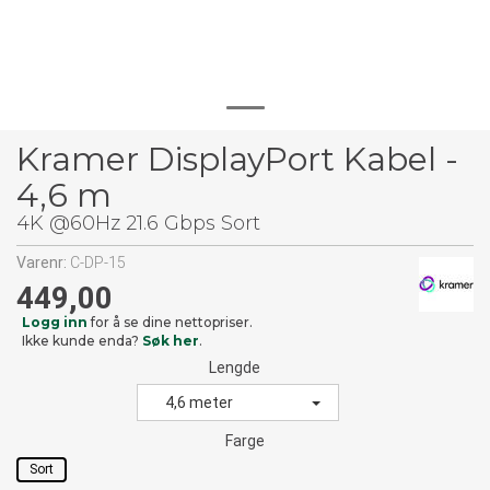
Kramer DisplayPort Kabel -
4,6 m
4K @60Hz 21.6 Gbps Sort
Varenr:
C-DP-15
449,00
Logg inn
for å se dine nettopriser.
Ikke kunde enda?
Søk her
.
Lengde
4,6 meter
Farge
Sort