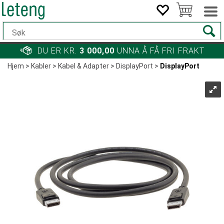
DU ER KR.
3 000,00
UNNA Å FÅ FRI FRAKT
Hjem
>
Kabler
>
Kabel & Adapter
>
DisplayPort
>
DisplayPort