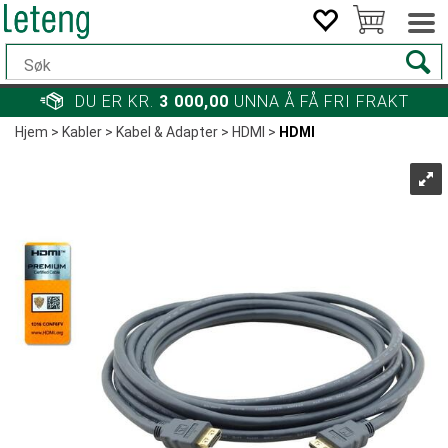
DU ER KR.
3 000,00
UNNA Å FÅ FRI FRAKT
Hjem
>
Kabler
>
Kabel & Adapter
>
HDMI
>
HDMI