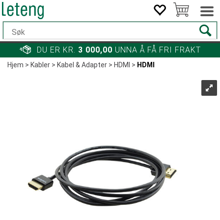
DU ER KR.
3 000,00
UNNA Å FÅ FRI FRAKT
Hjem
>
Kabler
>
Kabel & Adapter
>
HDMI
>
HDMI