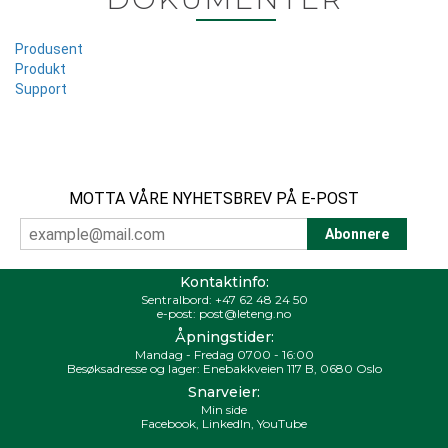
Produsent
Produkt
Support
MOTTA VÅRE NYHETSBREV PÅ E-POST
Kontaktinfo:
Sentralbord:
+47 62 48 24 50
e-post:
post@leteng.no
Åpningstider:
Mandag - Fredag 0700 - 16:00
Besøksadresse og lager: Enebakkveien 117 B, 0680 Oslo
Snarveier:
Min side
Facebook
,
LinkedIn
,
YouTube