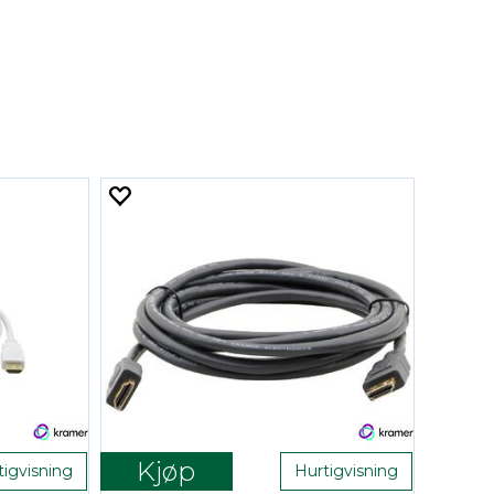
Kjøp
tigvisning
Hurtigvisning