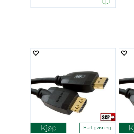
Kjøp
K
Hurtigvisning