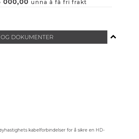
3 000,00
unna å få fri frakt
 OG DOKUMENTER
astighets kabelforbindelser for å sikre en HD-