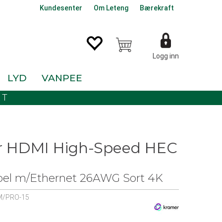
Kundesenter
Om Leteng
Bærekraft
Logg inn
LYD
VANPEE
KT
r HDMI High-Speed HEC
el m/Ethernet 26AWG Sort 4K
M/PRO-15
0