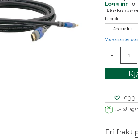
Logg inn
for
Ikke kunde 
Lengde
4,6 meter
Vis varianter som
-
Kj
Legg i
20+
på lager
Fri frakt 