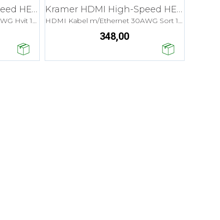
Kramer HDMI High-Speed HEC - 4,6 m Flex
Kramer HDMI High-Speed HEC - 4,6 m Flex
HDMI Kabel m/Ethernet 30AWG Hvit 1080P
HDMI Kabel m/Ethernet 30AWG Sort 1080P
348,00