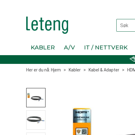
KABLER
A/V
IT / NETTVERK
Her er du nå:
Hjem
>
Kabler
>
Kabel & Adapter
>
HDM