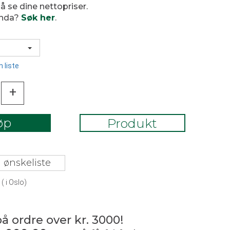
 å se dine nettopriser.
enda?
Søk her
.
 liste
+
øp
Produkt
 ønskeliste
(
i Oslo)
på ordre over kr. 3000!