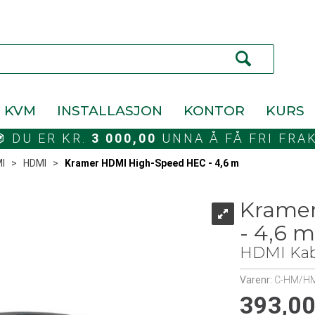
KVM
INSTALLASJON
KONTOR
KURS
DU ER KR.
3 000,00
UNNA Å FÅ FRI FRA
I
>
HDMI
>
Kramer HDMI High-Speed HEC - 4,6 m
Krame
- 4,6 m
HDMI Kab
Varenr:
C-HM/H
393,0