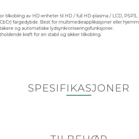
 for tilkobling av HD-enheter til HD / full HD-plasma / LCD, PSP3
ler YCbCr) fargedybde. Best for multimedieapplikasjoner eller hj
takere og automatiske lydsynkroniseringsfunksjoner.
holdende kraft for en stabil og sikker tilkobling.
SPESIFIKASJONER