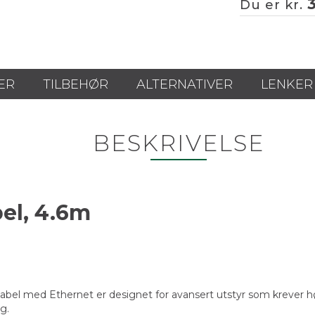
Du er kr.
ER
TILBEHØR
ALTERNATIVER
LENKER
BESKRIVELSE
bel, 4.6m
 med Ethernet er designet for avansert utstyr som krever høyh
g.