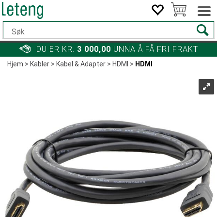
DU ER KR.
3 000,00
UNNA Å FÅ FRI FRAKT
Hjem
>
Kabler
>
Kabel & Adapter
>
HDMI
>
HDMI