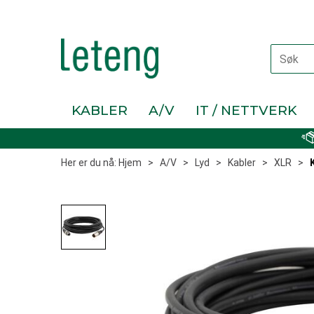
KABLER
A/V
IT / NETTVERK
Her er du nå:
Hjem
>
A/V
>
Lyd
>
Kabler
>
XLR
>