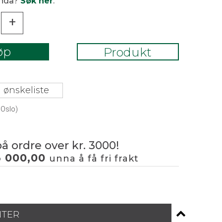
enda?
Søk her
.
+
øp
Produkt
 ønskeliste
 Oslo)
på ordre over kr. 3000!
3 000,00
unna å få fri frakt
NTER