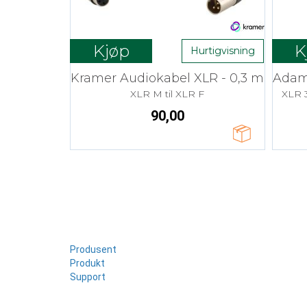
Kjøp
K
Hurtigvisning
Kramer Audiokabel XLR - 0,3 m
XLR M til XLR F
XLR 3
90,00
Produsent
Produkt
Support