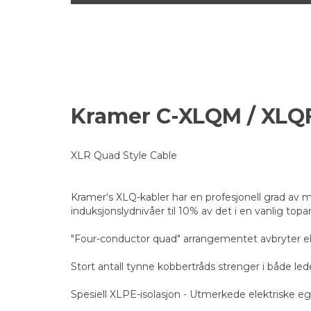
Kramer C-XLQM / XLQF
XLR Quad Style Cable
Kramer's XLQ-kabler har en profesjonell grad av m
induksjonslydnivåer til 10% av det i en vanlig top
"Four-conductor quad" arrangementet avbryter ele
Stort antall tynne kobbertråds strenger i både lede
Spesiell XLPE-isolasjon - Utmerkede elektriske