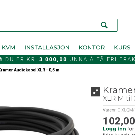
KVM
INSTALLASJON
KONTOR
KURS
DU ER KR.
3 000,00
UNNA Å FÅ FRI FRA
Kramer Audiokabel XLR - 0,5 m
Kramer
XLR M til
Varenr:
C-XLQM/
102,0
Logg inn
for