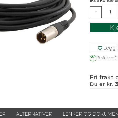
Ikke kunde 
-
Kj
Legg i
8
på lager
(
i
Fri frakt 
Du er kr.
ER
ALTERNATIVER
LENKER OG DOKUME