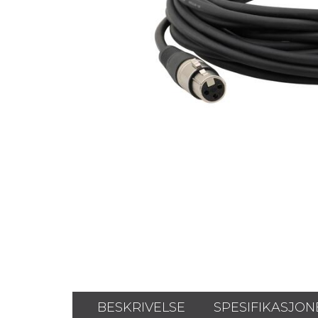
BESKRIVELSE
SPESIFIKASJON