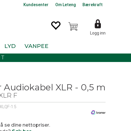
Kundesenter
Om Leteng
Bærekraft
Logg inn
LYD
VANPEE
KT
 Audiokabel XLR - 0,5 m
 XLR F
XLQF-1.5
0
 å se dine nettopriser.