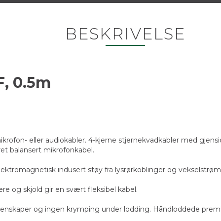
BESKRIVELSE
, 0.5m
ikrofon- eller audiokabler. 4-kjerne stjernekvadkabler med gjens
aret balansert mikrofonkabel.
ktromagnetisk indusert støy fra lysrørkoblinger og vekselstrøm
re og skjold gir en svært fleksibel kabel.
 egenskaper og ingen krymping under lodding. Håndloddede pre