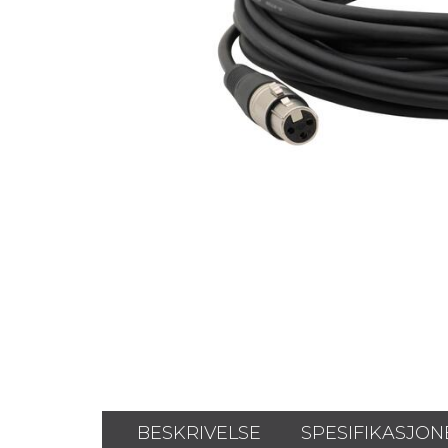
BESKRIVELSE
SPESIFIKASJON