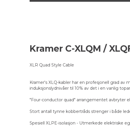
Kramer C-XLQM / XLQ
XLR Quad Style Cable
Kramer's XLQ-kabler har en profesjonell grad av m
induksjonslydnivåer til 10% av det i en vanlig top
"Four-conductor quad" arrangementet avbryter ele
Stort antall tynne kobbertråds strenger i både lede
Spesiell XLPE-isolasjon - Utmerkede elektriske