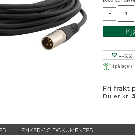
Ikke kunde 
-
Kj
Legg i
4
på lager
(
i
Fri frakt 
Du er kr.
ER
LENKER OG DOKUMENTER