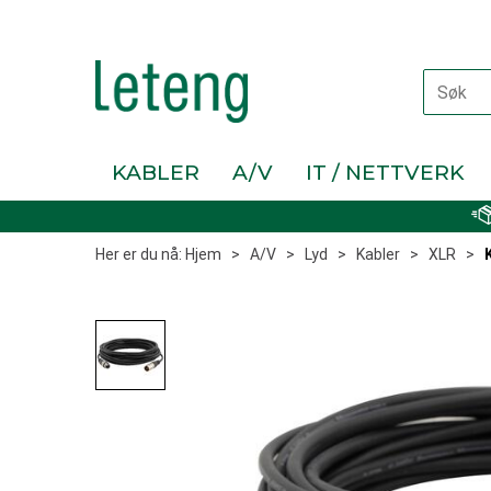
KABLER
A/V
IT / NETTVERK
Her er du nå:
Hjem
>
A/V
>
Lyd
>
Kabler
>
XLR
>