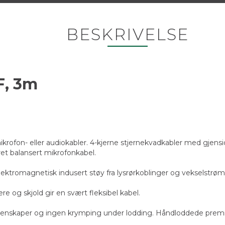
BESKRIVELSE
F, 3m
ikrofon- eller audiokabler. 4-kjerne stjernekvadkabler med gjens
aret balansert mikrofonkabel.
ktromagnetisk indusert støy fra lysrørkoblinger og vekselstrøm
re og skjold gir en svært fleksibel kabel.
 egenskaper og ingen krymping under lodding. Håndloddede pre