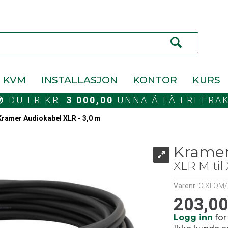
KVM
INSTALLASJON
KONTOR
KURS
DU ER KR.
3 000,00
UNNA Å FÅ FRI FRA
Kramer Audiokabel XLR - 3,0 m
Kramer
XLR M til
Varenr:
C-XLQM/
203,0
Logg inn
for