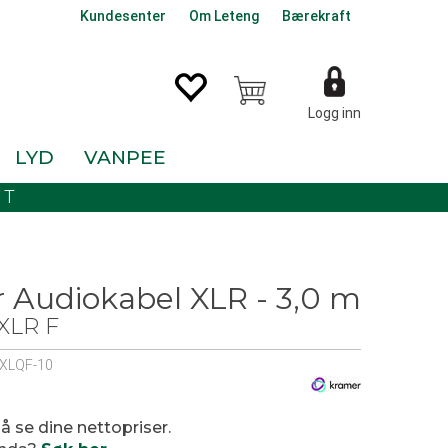
Kundesenter
Om Leteng
Bærekraft
Logg inn
LYD
VANPEE
KT
 Audiokabel XLR - 3,0 m
 XLR F
XLQF-10
0
 å se dine nettopriser.