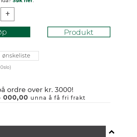
enda?
Søk her
.
+
øp
Produkt
 ønskeliste
 Oslo)
på ordre over kr. 3000!
3 000,00
unna å få fri frakt