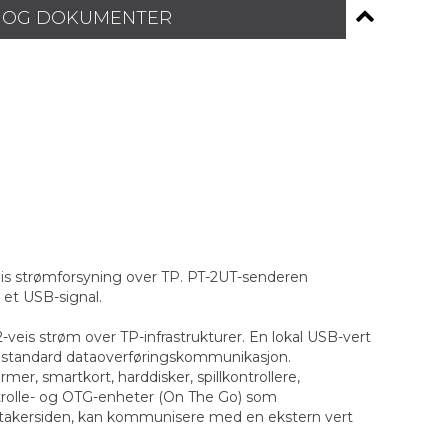
 OG DOKUMENTER
eis strømforsyning over TP. PT-2UT-senderen
 et USB-signal.
veis strøm over TP-infrastrukturer. En lokal USB-vert
.0 standard dataoverføringskommunikasjon.
mer, smartkort, harddisker, spillkontrollere,
ltrolle- og OTG-enheter (On The Go) som
ottakersiden, kan kommunisere med en ekstern vert