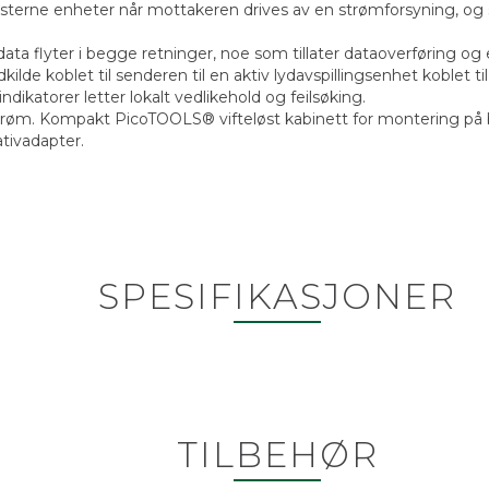
sterne enheter når mottakeren drives av en strømforsyning, og
data flyter i begge retninger, noe som tillater dataoverføring og 
kilde koblet til senderen til en aktiv lydavspillingsenhet koblet t
dikatorer letter lokalt vedlikehold og feilsøking.
g strøm. Kompakt PicoTOOLS® vifteløst kabinett for montering på
ativadapter.
SPESIFIKASJONER
TILBEHØR