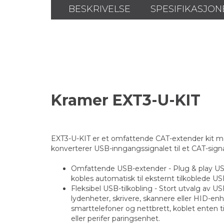
BESKRIVELSE
SPESIFIKASJON
Kramer EXT3-U-KIT
EXT3-U-KIT er et omfattende CAT-extender kit me
konverterer USB-inngangssignalet til et CAT-signa
Omfattende USB-extender - Plug & play USB-
kobles automatisk til eksternt tilkoblede 
Fleksibel USB-tilkobling - Stort utvalg av US
lydenheter, skrivere, skannere eller HID-e
smarttelefoner og nettbrett, koblet enten 
eller perifer paringsenhet.