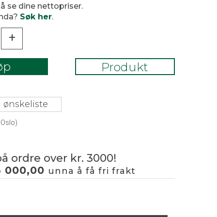
 å se dine nettopriser.
enda?
Søk her
.
+
øp
Produkt
 ønskeliste
 Oslo)
på ordre over kr. 3000!
3 000,00
unna å få fri frakt