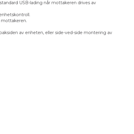
 standard USB-lading når mottakeren drives av
enhetskontroll.
il mottakeren.
 baksiden av enheten, eller side-ved-side montering av