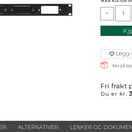
Ikke kunde 
-
Kj
Legg i
Ikke på lag
Fri frakt 
Du er kr.
ER
ALTERNATIVER
LENKER OG DOKUME