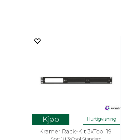
Kjøp
Hurtigvisning
Kramer Rack-Kit 3xTool 19"
Sort 1U 3xTool Standard