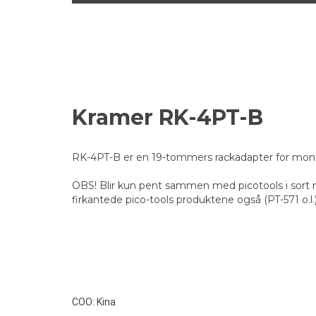
Kramer RK-4PT-B
RK-4PT-B er en 19-tommers rackadapter for mont
OBS! Blir kun pent sammen med picotools i sort
firkantede pico-tools produktene også (PT-571 o.l.
COO: Kina