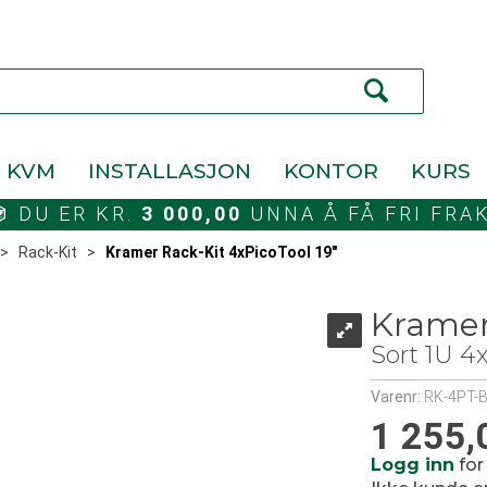
KVM
INSTALLASJON
KONTOR
KURS
DU ER KR.
3 000,00
UNNA Å FÅ FRI FRA
>
Rack-Kit
>
Kramer Rack-Kit 4xPicoTool 19"
Kramer
Sort 1U 4
Varenr:
RK-4PT-
1 255,
Logg inn
for