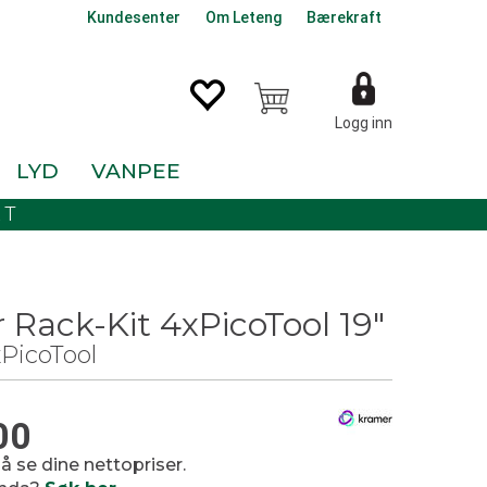
Kundesenter
Om Leteng
Bærekraft
Logg inn
LYD
VANPEE
KT
 Rack-Kit 4xPicoTool 19"
xPicoTool
B
00
 å se dine nettopriser.