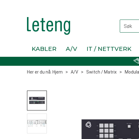
KABLER
A/V
IT / NETTVERK
Her er du nå:
Hjem
>
A/V
>
Switch / Matrix
>
Modula