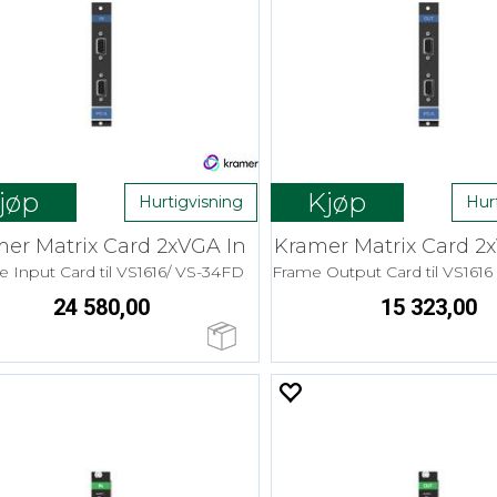
jøp
Kjøp
Hurtigvisning
Hur
er Matrix Card 2xVGA In
Kramer Matrix Card 2
 Input Card til VS1616/ VS-34FD
24 580,00
15 323,00