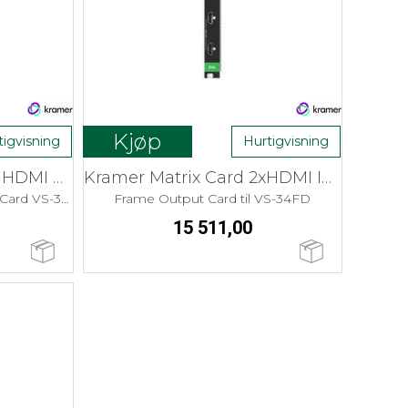
Kjøp
tigvisning
Hurtigvisning
Kramer Matrix Card 2x HDMI Out 4K HDR
Kramer Matrix Card 2xHDMI In 4K HDR
Analog Audio Frame Output Card VS-34FD
Frame Output Card til VS-34FD
15 511,00