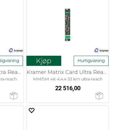
Kjøp
tigvisning
Hurtigvisning
Kramer Matrix Card Ultra Reach Fiber In
Kramer Matrix Card Ultra Reach Fiber Out
ra-reach
MM/SM 4K 4:4:4 33 km ultra-reach
22 516,00