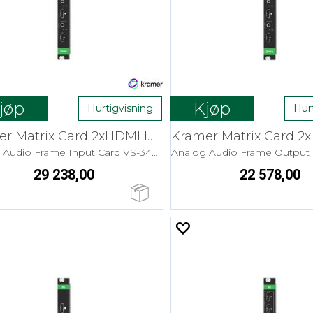
jøp
Kjøp
Hurtigvisning
Hur
Kramer Matrix Card 2xHDMI In 4K HDR
Analog Audio Frame Input Card VS-34FD
29 238,00
22 578,00