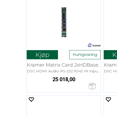
Kjøp
K
Hurtigvisning
Kramer Matrix Card 2xHDBaseT In 4K HDR
DSC HDMI Audio RS-232 RJ45 IR Input Card
25 018,00