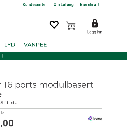
Kundesenter
Om Leteng
Bærekraft
Logg inn
LYD
VANPEE
KT
 16 ports modulbasert
e
ormat
-M
,00