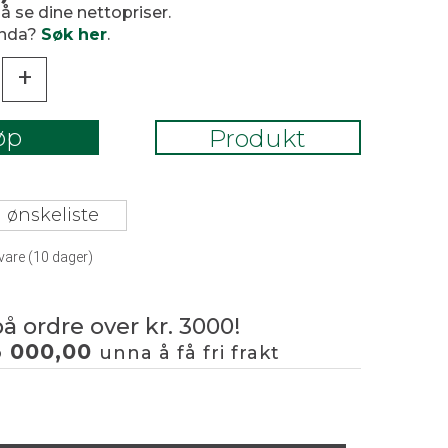
 å se dine nettopriser.
enda?
Søk her
.
+
øp
Produkt
 ønskeliste
vare (
10
dager)
på ordre over kr. 3000!
3 000,00
unna å få fri frakt