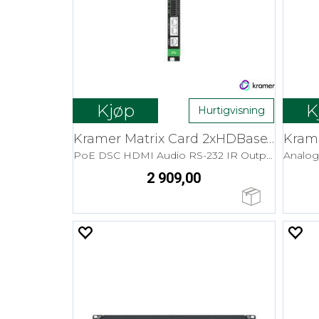
Kjøp
K
Hurtigvisning
Kramer Matrix Card 2xHDBaseT Ut 4K HDR
PoE DSC HDMI Audio RS-232 IR Outp. Card
2 909,00