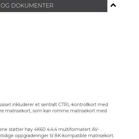
 OG DOKUMENTER
ssiset inkluderer et sentralt CTRL-kontrollkort med
dulære matrisekort, som kan romme matrisekort med
ene støtter høy 4K60 4:4:4 multiformatert AV-
emtidige oppgraderinger til 8K-kompatible matrisekort.