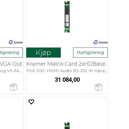
Kjøp
tigvisning
Hurtigvisning
xVGA Out
Kramer Matrix Card 2xHDBaseT In 4K HDR
Frame Output Card til VS1616 og VS-34FD
PoE DSC HDMI Audio RS-232 IR Input Card
31 084,00