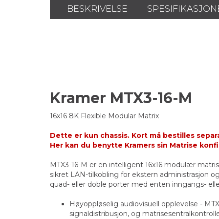
BESKRIVELSE
SPESIFIKASJON
Kramer MTX3-16-M
16x16 8K Flexible Modular Matrix
Dette er kun chassis. Kort må bestilles separa
Her kan du benytte Kramers sin Matrise konf
MTX3-16-M er en intelligent 16x16 modulær matrise
sikret LAN-tilkobling for ekstern administrasjon 
quad- eller doble porter med enten inngangs- elle
Høyoppløselig audiovisuell opplevelse - MT
signaldistribusjon, og matrisesentralkontrol