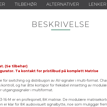
ER
TILBEHØR
ALTERNATIVER
LENKER
BESKRIVELSE
t. (Se tilbehør)
igurator
. Ta kontakt for pristilbud på komplett Matrise
 for switching og distribusjon av AV-signaler i multi-format. Cha
og kontroll, og har åtte kortspor for fleksibel innsetting av mo
r utgangssignaler i multiformat.
X3-16-M er en profesjonell, 8K matrise. De modulære matrisekort
len er klar for 8K audiovisuelt signalbytte, noe som muliggjør fr