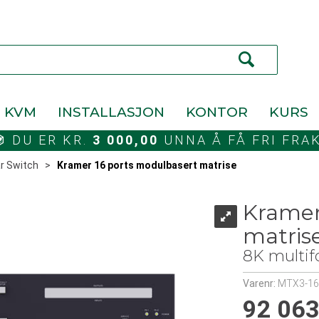
KVM
INSTALLASJON
KONTOR
KURS
DU ER KR.
3 000,00
UNNA Å FÅ FRI FRA
r Switch
>
Kramer 16 ports modulbasert matrise
Kramer
matris
8K multif
Varenr:
MTX3-16
92 063