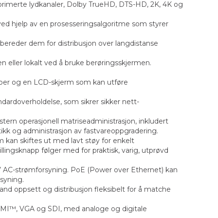
primerte lydkanaler, Dolby TrueHD, DTS-HD, 2K, 4K og
ed hjelp av en prosesseringsalgoritme som styrer
rbereder dem for distribusjon over langdistanse
n eller lokalt ved å bruke berøringsskjermen.
apper og en LCD-skjerm som kan utføre
ndardoverholdelse, som sikrer sikker nett-
tern operasjonell matriseadministrasjon, inkludert
ikk og administrasjon av fastvareoppgradering.
 kan skiftes ut med lavt støy for enkelt
llingsknapp følger med for praktisk, varig, utprøvd
0V AC-strømforsyning. PoE (Power over Ethernet) kan
syning.
and oppsett og distribusjon fleksibelt for å matche
 HDMI™, VGA og SDI, med analoge og digitale