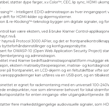
bel, støtter dype farger, x.v.Color™, CEC, lip sync, HDMI ukom
.
ing™ - Intelligent EDID-administrasjon av hver inngangsport v
y-drift for HDMI-kilder og skjermsystemer.
tion & re-Klocking™-teknologi bygger om digitale signaler, og fo
ntroll kan være ekstern, ved å bruke Kramer Control-applikasjone
høyt nivå.
r høynivå Protocol 3000 APIer, og det er frontpanelkontrollkn
av bytteforhåndsinnstillinger og konfigurasjonsbytte.
rtifisert for OWASP-10 (Open Web Application Security Project) sta
fjernbetjening og administrasjon.
bilitet med Kramer bedriftsadministrasjonsplattform muliggjør eks
jon, ekstern matrisebytteoperasjoner, matrise- og kortdiagnost
rer på frontpanelet, en LCD-skjerm og en feltutskiftbar vifte som
tvareoppgraderinger kan utføres via en USB-port, og en tilbakesti
abinettet er egnet for rackmontering med en universell 100–24
blede endepunkter, noe som eliminerer behovet for lokal strømfor
kortsporstøtte for enten inngangs- eller utgangskorttjeneste. Bl
 støtter flere markedstilgjengelige audiovisuelle signaler, som