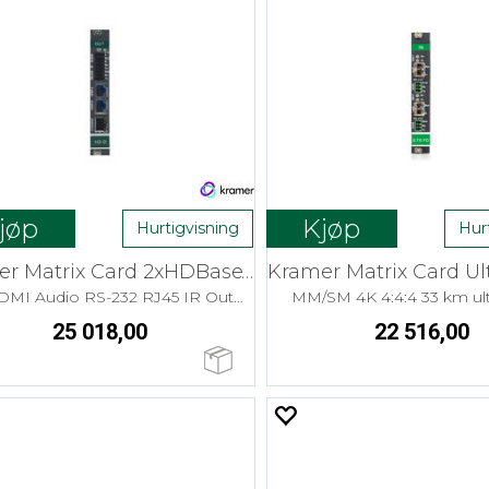
jøp
Kjøp
Hurtigvisning
Hur
Kramer Matrix Card 2xHDBaseT Ut 4K HDR
DSC HDMI Audio RS-232 RJ45 IR Outp. Card
MM/SM 4K 4:4:4 33 km ult
25 018,00
22 516,00