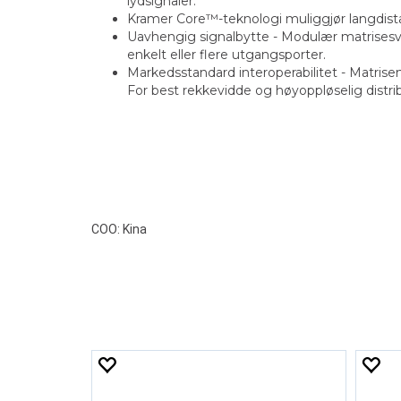
lydsignaler.
Kramer Core™-teknologi muliggjør langdista
Uavhengig signalbytte - Modulær matrisesvit
enkelt eller flere utgangsporter.
Markedsstandard interoperabilitet - Matri
For best rekkevidde og høyoppløselig dist
COO: Kina