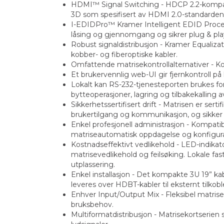
HDMI™ Signal Switching - HDCP 2.2-kompati
3D som spesifisert av HDMI 2.0-standarden
I-EDIDPro™ Kramer Intelligent EDID Process
låsing og gjennomgang og sikrer plug & pla
Robust signaldistribusjon - Kramer Equaliza
kobber- og fiberoptiske kabler.
Omfattende matrisekontrollalternativer - Ko
Et brukervennlig web-UI gir fjernkontroll på 
Lokalt kan RS-232-tjenesteporten brukes fo
bytteoperasjoner, lagring og tilbakekalling 
Sikkerhetssertifisert drift - Matrisen er se
brukertilgang og kommunikasjon, og sikker 
Enkel profesjonell administrasjon - Kompati
matriseautomatisk oppdagelse og konfiguras
Kostnadseffektivt vedlikehold - LED-indikato
matrisevedlikehold og feilsøking. Lokale fas
utplassering.
Enkel installasjon - Det kompakte 3U 19” k
leveres over HDBT-kabler til eksternt tilko
Enhver Input/Output Mix - Fleksibel matrise
bruksbehov.
Multiformatdistribusjon - Matrisekortserien