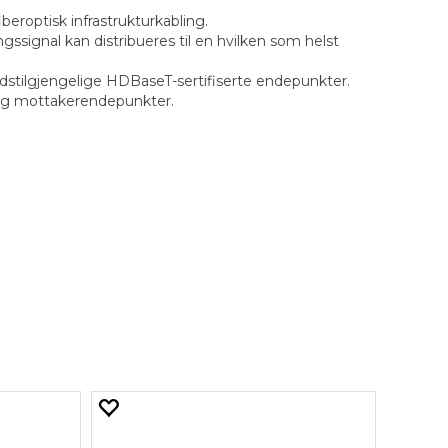
eroptisk infrastrukturkabling.
ssignal kan distribueres til en hvilken som helst
stilgjengelige HDBaseT-sertifiserte endepunkter.
 og mottakerendepunkter.