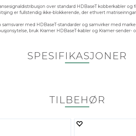
nsesignaldistribusjon over standard HDBaseT kobberkabler og fib
sjing er fullstendig ikke-blokkerende, der ethvert matriseinngang
sen samsvarer med HDBaseT-standarder og samvirker med marked
ribusjonsytelse, bruk Kramer HDBaseT-kabler og Kramer-sender-
SPESIFIKASJONER
TILBEHØR