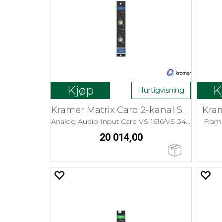
Kjøp
K
Hurtigvisning
Kramer Matrix Card 2-kanal SDI
Kram
Analog Audio Input Card VS-1616/VS-34FD
Frame
20 014,00