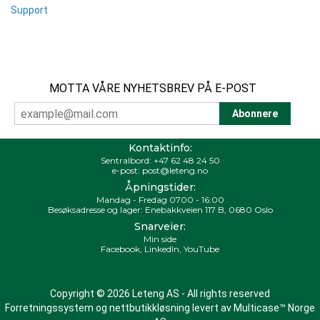
Support
MOTTA VÅRE NYHETSBREV PÅ E-POST
Kontaktinfo:
Sentralbord:
+47 62 48 24 50
e-post:
post@leteng.no
Åpningstider:
Mandag - Fredag 0700 - 16:00
Besøksadresse og lager: Enebakkveien 117 B, 0680 Oslo
Snarveier:
Min side
Facebook
,
LinkedIn
,
YouTube
Copyright © 2026 Leteng AS - All rights reserved
Forretningssystem
og
nettbutikkløsning
levert av
Multicase™ Norge