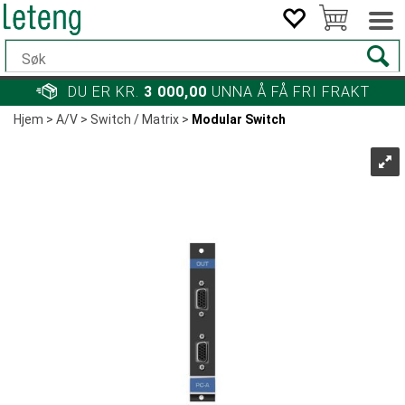
DU ER KR.
3 000,00
UNNA Å FÅ FRI FRAKT
Hjem
>
A/V
>
Switch / Matrix
>
Modular Switch