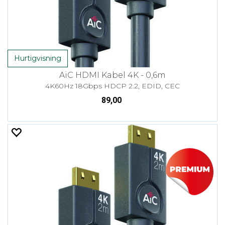
Hurtigvisning
AiC HDMI Kabel 4K - 0,6m
4K60Hz 18Gbps HDCP 2.2, EDID, CEC
89,00