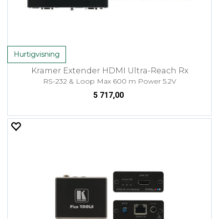
Hurtigvisning
Kramer Extender HDMI Ultra-Reach Rx
RS-232 & Loop Max 600 m Power 5.2V
5 717,00