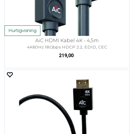
Hurtigvisning
AiC HDMI Kabel 4K - 4,5m
4K60Hz 18Gbps HDCP 2.2, EDID, CEC
219,00