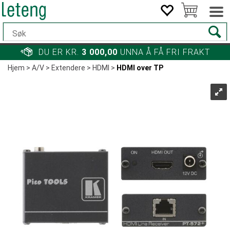
DU ER KR.
3 000,00
UNNA Å FÅ FRI FRAKT
Hjem
>
A/V
>
Extendere
>
HDMI
>
HDMI over TP