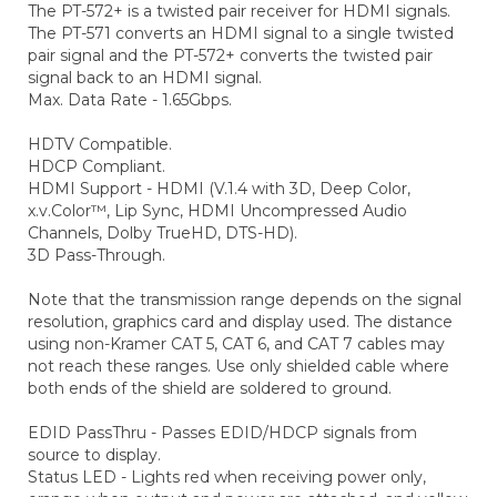
The PT-572+ is a twisted pair receiver for HDMI signals.
The PT-571 converts an HDMI signal to a single twisted
pair signal and the PT-572+ converts the twisted pair
signal back to an HDMI signal.
Max. Data Rate - 1.65Gbps.
HDTV Compatible.
HDCP Compliant.
HDMI Support - HDMI (V.1.4 with 3D, Deep Color,
x.v.Color™, Lip Sync, HDMI Uncompressed Audio
Channels, Dolby TrueHD, DTS-HD).
3D Pass-Through.
Note that the transmission range depends on the signal
resolution, graphics card and display used. The distance
using non-Kramer CAT 5, CAT 6, and CAT 7 cables may
not reach these ranges. Use only shielded cable where
both ends of the shield are soldered to ground.
EDID PassThru - Passes EDID/HDCP signals from
source to display.
Status LED - Lights red when receiving power only,