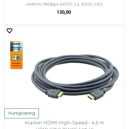
4K60Hz 18Gbps HDCP 2.2, EDID, CEC
130,00
Hurtigvisning
Kramer HDMI High-Speed - 4,6 m
HDMI Kabel 28AWG Sort 4K