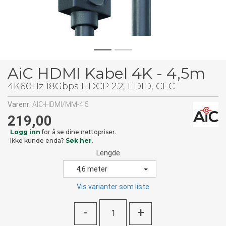
AiC HDMI Kabel 4K - 4,5m
4K60Hz 18Gbps HDCP 2.2, EDID, CEC
Varenr:
AIC-HDMI/MM-4.5
219,00
Logg inn
for å se dine nettopriser.
Ikke kunde enda?
Søk her
.
Lengde
4,6 meter
Vis varianter som liste
-
+