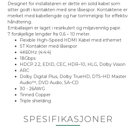
Designet for installatøren er dette en solid kabel som
sitter godt i kontakten med sine låsespor. Kontaktene er
merket med kabellengde og har tommelgrip for effektiv
håndtering.
Emballasjen er laget i resirkulert og miljøvennlig papir.
7 forskjellige lengder fra 0,6 – 10 meter.
Flexible High–Speed HDMI Kabel med ethernet
ST Kontakter med låsespor
4K60Hz (4:4:4)
18Gbps
HDCP 2.2, EDID, CEC, HDR–10, HLG, Dolby Vision
ARC
Dolby Digital Plus, Dolby TrueHD, DTS–HD Master
Audio™, DVD Audio, SA–CD
30 - 26AWG
Tinned Copper
Triple shielding
SPESIFIKASJONER