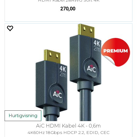
270,00
Hurtigvisning
AiC HDMI Kabel 4K - 0,6m
4K60Hz 18Gbps HDCP 2.2, EDID, CEC