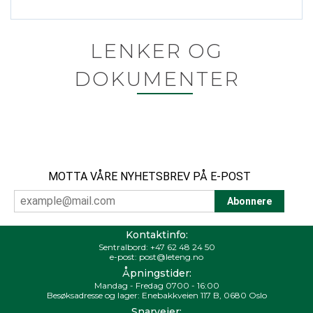
LENKER OG
DOKUMENTER
MOTTA VÅRE NYHETSBREV PÅ E-POST
Kontaktinfo:
Sentralbord:
+47 62 48 24 50
e-post:
post@leteng.no
Åpningstider:
Mandag - Fredag 0700 - 16:00
Besøksadresse og lager: Enebakkveien 117 B, 0680 Oslo
Snarveier: