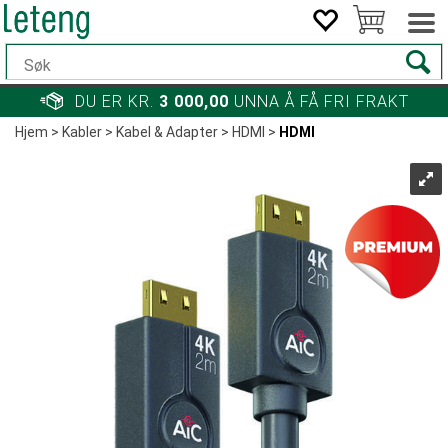
DU ER KR.
3 000,00
UNNA Å FÅ FRI FRAKT
Hjem
>
Kabler
>
Kabel & Adapter
>
HDMI
>
HDMI