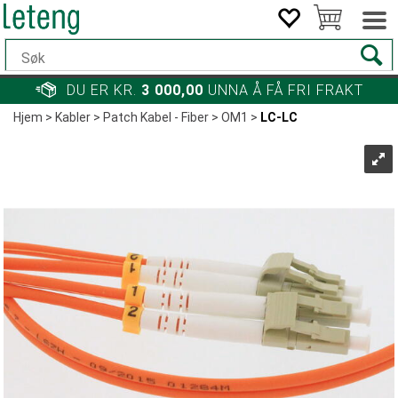
DU ER KR.
3 000,00
UNNA Å FÅ FRI FRAKT
Hjem
>
Kabler
>
Patch Kabel - Fiber
>
OM1
>
LC-LC