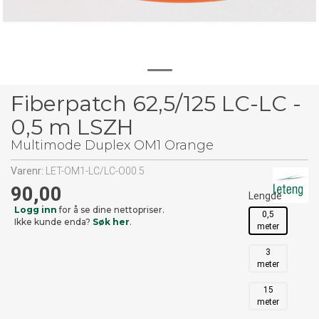
Fiberpatch 62,5/125 LC-LC -
0,5 m LSZH
Multimode Duplex OM1 Orange
Varenr:
LET-OM1-LC/LC-O00.5
90,00
Lengde
Logg inn
for å se dine nettopriser.
0,5
Ikke kunde enda?
Søk her
.
meter
3
meter
15
meter