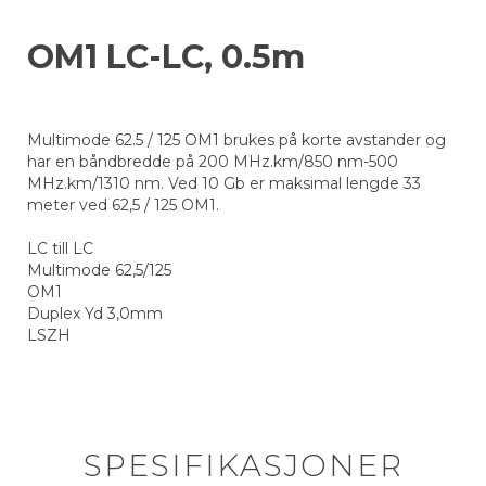
OM1 LC-LC, 0.5m
Multimode 62.5 / 125 OM1 brukes på korte avstander og
har en båndbredde på 200 MHz.km/850 nm-500
MHz.km/1310 nm. Ved 10 Gb er maksimal lengde 33
meter ved 62,5 / 125 OM1.
LC till LC
Multimode 62,5/125
OM1
Duplex Yd 3,0mm
LSZH
SPESIFIKASJONER