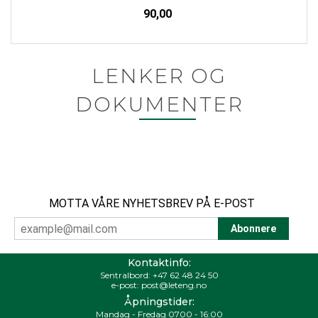
90,00
LENKER OG
DOKUMENTER
MOTTA VÅRE NYHETSBREV PÅ E-POST
Kontaktinfo:
Sentralbord:
+47 62 48 24 50
e-post:
post@leteng.no
Åpningstider:
Mandag - Fredag 0700 - 16:00