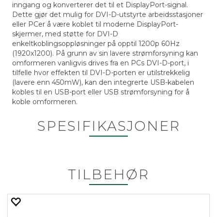
inngang og konverterer det til et DisplayPort-signal.
Dette gjør det mulig for DVI-D-utstyrte arbeidsstasjoner
eller PCer å være koblet til moderne DisplayPort-
skjermer, med støtte for DVI-D
enkeltkoblingsoppløsninger på opptil 1200p 60Hz
(1920x1200). På grunn av sin lavere strømforsyning kan
omformeren vanligvis drives fra en PCs DVI-D-port, i
tilfelle hvor effekten til DVI-D-porten er utilstrekkelig
(lavere enn 450mW), kan den integrerte USB-kabelen
kobles til en USB-port eller USB strømforsyning for å
koble omformeren.
SPESIFIKASJONER
HDMIADP DVIADP HDMIKDP DVIKDP
TILBEHØR