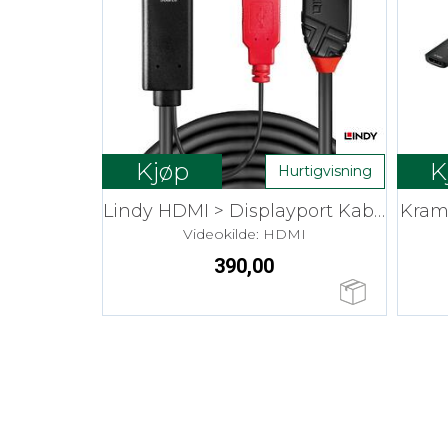
Kjøp
K
Hurtigvisning
Lindy HDMI > Displayport Kabel - 1,0 m
Kram
Videokilde: HDMI
390,00