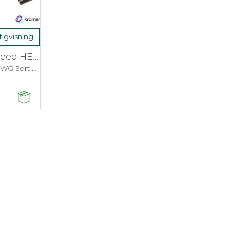
tigvisning
Kramer HDMI High-Speed HEC - 1,8 m Flex
HDMI Kabel m/Ethernet 30AWG Sort 4K