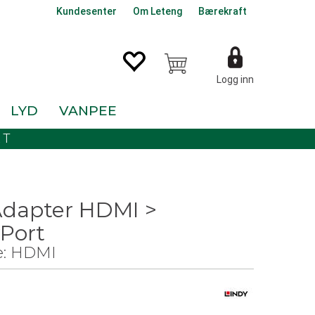
Kundesenter
Om Leteng
Bærekraft
Logg inn
LYD
VANPEE
KT
Adapter HDMI >
yPort
e: HDMI
0