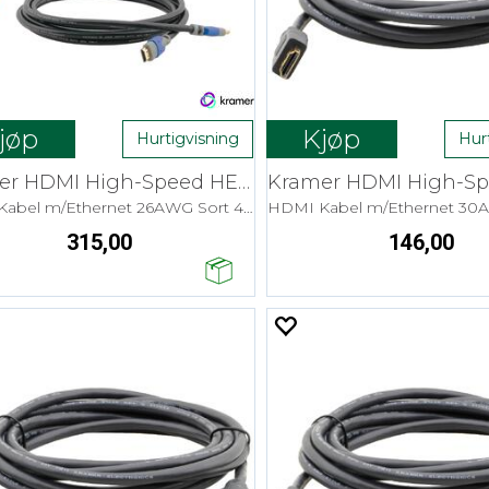
jøp
Kjøp
Hurtigvisning
Hur
Kramer HDMI High-Speed HEC - 3,0 m
HDMI Kabel m/Ethernet 26AWG Sort 4K
315,00
146,00