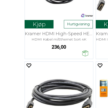
Kjøp
K
Hurtigvisning
Kramer HDMI High-Speed HEC - 3,0 m Pico
HDMI Kabel m/Ethernet Sort 4K
236,00