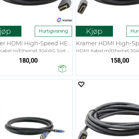
jøp
Kjøp
Hurtigvisning
Hur
Kramer HDMI High-Speed HEC - 0,9 m Flex
HDMI Kabel m/Ethernet 30AWG Sort 4K
180,00
158,00