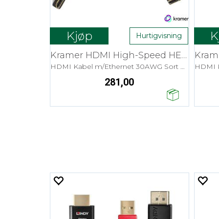
Kjøp
K
Hurtigvisning
Kramer HDMI High-Speed HEC - 3,0 m Flex
HDMI Kabel m/Ethernet 30AWG Sort 4K
281,00