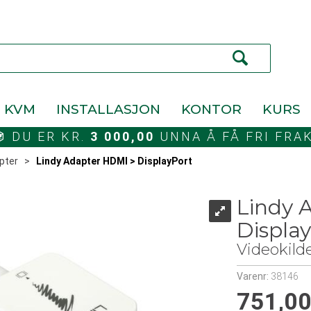
KVM
INSTALLASJON
KONTOR
KURS
DU ER KR.
3 000,00
UNNA Å FÅ FRI FRA
pter
>
Lindy Adapter HDMI > DisplayPort
Lindy 
Displa
Videokild
Varenr:
38146
751,0