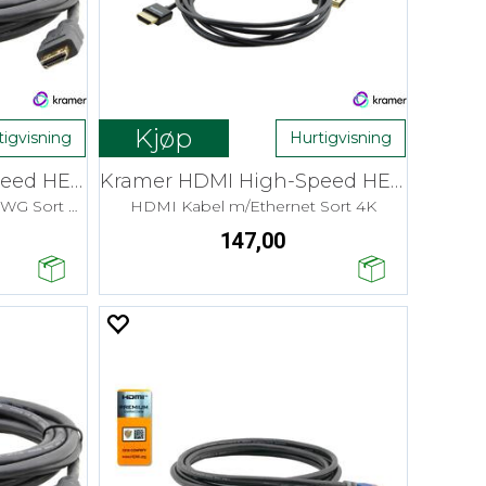
Kjøp
tigvisning
Hurtigvisning
Kramer HDMI High-Speed HEC - 0,3 m Flex
Kramer HDMI High-Speed HEC - 1,8 m Pico
HDMI Kabel m/Ethernet 30AWG Sort 4K
HDMI Kabel m/Ethernet Sort 4K
147,00