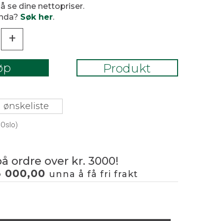
 å se dine nettopriser.
enda?
Søk her
.
+
øp
Produkt
 ønskeliste
 Oslo)
på ordre over kr. 3000!
3 000,00
unna å få fri frakt