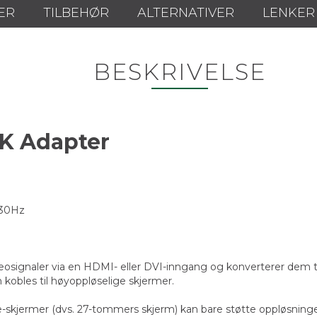
ER
TILBEHØR
ALTERNATIVER
LENKER
BESKRIVELSE
4K Adapter
 30Hz
ignaler via en HDMI- eller DVI-inngang og konverterer dem til 
kobles til høyoppløselige skjermer.
skjermer (dvs. 27-tommers skjerm) kan bare støtte oppløsninger 