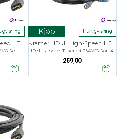
Kjøp
tigvisning
Hurtigvisning
Kramer HDMI High-Speed HEC - 0,6 m Flex
Kramer HDMI High-Speed HEC - 1,8 m
HDMI Kabel m/Ethernet 30AWG Sort 4K
HDMI Kabel m/Ethernet 26AWG Sort 4K
259,00