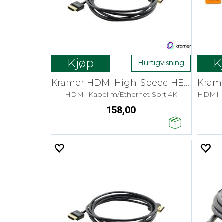
Kjøp
K
Hurtigvisning
Kramer HDMI High-Speed HEC - 0,9 m Pico
HDMI Kabel m/Ethernet Sort 4K
158,00