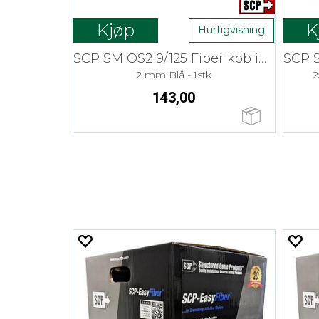
Kjøp
K
Hurtigvisning
SCP SM OS2 9/125 Fiber kobling
2 mm Blå - 1stk
2
143,00