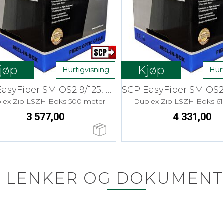
jøp
Kjøp
Hurtigvisning
Hur
SCP EasyFiber SM OS2 9/125, 2.0mm
lex Zip LSZH Boks 500 meter
Duplex Zip LSZH Boks 6
3 577,00
4 331,00
LENKER OG DOKUMENT