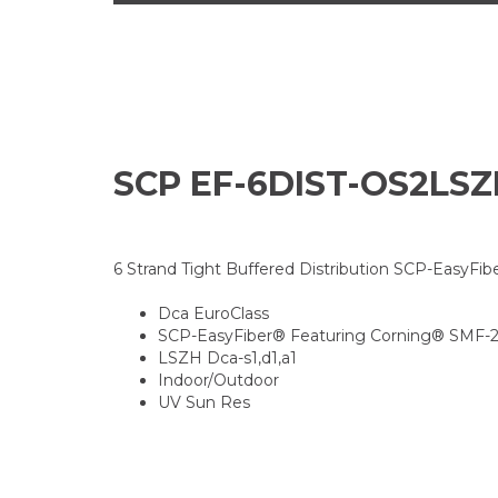
SCP EF-6DIST-OS2LS
6 Strand Tight Buffered Distribution SCP-EasyFi
Dca EuroClass
SCP-EasyFiber® Featuring Corning® SMF-2
LSZH Dca-s1,d1,a1
Indoor/Outdoor
UV Sun Res