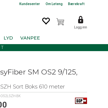
Kundesenter
Om Leteng
Bærekraft
Logg inn
LYD
VANPEE
KT
syFiber SM OS2 9/125,
m
LSZH Sort Boks 610 meter
T-OS2LSZH-BK
00